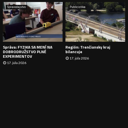
A
Spravodajstvo
Publicistika
N
I
E
Správa: FYZIKA SA MENÍ NA
Región: Trenčiansky kraj
DOBRODRUŽSTVO PLNÉ
bilancuje
EXPERIMENTOV
17. júla 2026
17. júla 2026