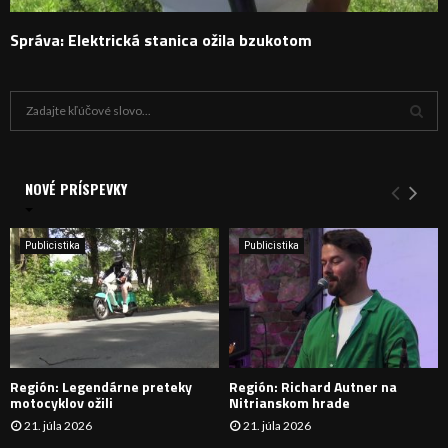
Správa: Elektrická stanica ožila bzukotom
H
ľ
a
V
d
a
NOVÉ PRÍSPEVKY
Y
n
i
H
e
Publicistika
Publicistika
:
Ľ
A
D
Región: Legendárne preteky
Región: Richard Autner na
Á
motocyklov ožili
Nitrianskom hrade
21. júla 2026
21. júla 2026
V