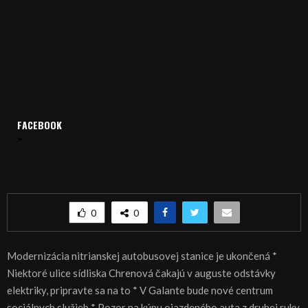
FACEBOOK
Domov
Archív
Spravodajstvo
SPRÁVY 06.08.2019
SPRÁVY 06.08.2019
0
0
Modernizácia nitrianskej autobusovej stanice je ukončená *
Niektoré ulice sídliska Chrenová čakajú v auguste odstávky
elektriky, pripravte sa na to * V Galante bude nové centrum
sociálnych služieb * Pozor na kúpu ojazdeného auta z druhej ruky,