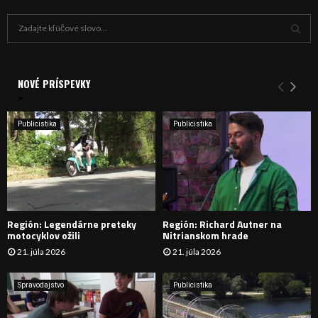
H
ľ
a
V
d
a
NOVÉ PRÍSPEVKY
Y
n
i
H
e
Publicistika
Publicistika
:
Ľ
A
D
Región: Legendárne preteky
Región: Richard Autner na
Á
motocyklov ožili
Nitrianskom hrade
21. júla 2026
21. júla 2026
V
A
Spravodajstvo
Publicistika
N