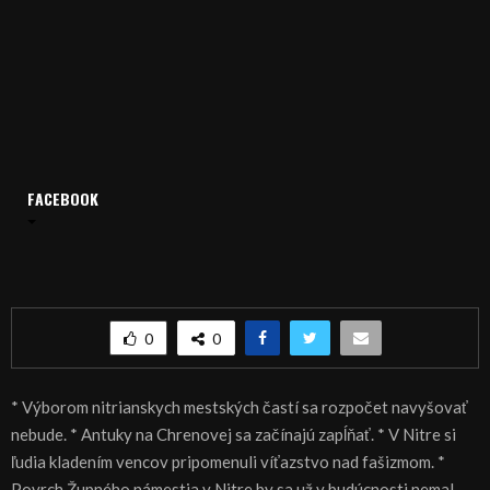
FACEBOOK
Domov
Archív
Spravodajstvo
SPRÁVY 06.05.2016
SPRÁVY 06.05.2016
0
0
* Výborom nitrianskych mestských častí sa rozpočet navyšovať
nebude. * Antuky na Chrenovej sa začínajú zapĺňať. * V Nitre si
ľudia kladením vencov pripomenuli víťazstvo nad fašizmom. *
Povrch Župného námestia v Nitre by sa už v budúcnosti nemal