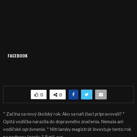
FACEBOOK
Domov
Archív
Šport
SPRÁVY 04.09.2017
SPRÁVY 04.09.2017
0
0
* Začína sa nový školský rok. Ako sa naň žiaci pripravovali? *
Opitá vodička narazila do dopravného značenia. Nemala ani
vodičské oprávnenie. * Nitriansky magistrát investuje tento rok
na podporu športu 1,8 mil. eur