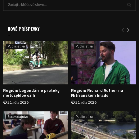
H
ľ
a
V
d
a
NOVÉ PRÍSPEVKY
Y
n
i
H
e
Publicistika
Publicistika
:
Ľ
A
D
Región: Legendárne preteky
Región: Richard Autner na
Á
motocyklov ožili
Nitrianskom hrade
21. júla 2026
21. júla 2026
V
A
Spravodajstvo
Publicistika
N