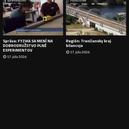
Spravodajstvo
Publicistika
N
I
E
Správa: FYZIKA SA MENÍ NA
Región: Trenčiansky kraj
DOBRODRUŽSTVO PLNÉ
bilancuje
EXPERIMENTOV
17. júla 2026
17. júla 2026