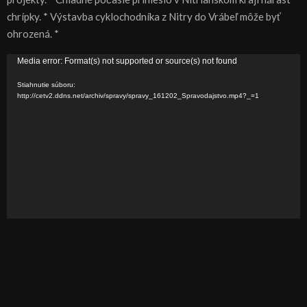
chrípky. * Výstavba cyklochodníka z Nitry do Vrábeľ môže byť
ohrozená. *
V
Media error: Format(s) not supported or source(s) not found
i
Stiahnutie súboru:
d
http://cetv2.ddns.net/archiv/spravy/spravy_161202_Spravodajstvo.mp4?_=1
e
o
p
r
e
h
r
á
v
a
č