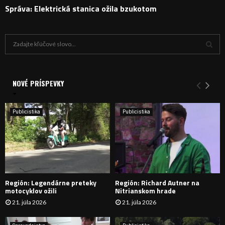
Správa: Elektrická stanica ožila bzukotom
H
ľ
a
V
d
a
NOVÉ PRÍSPEVKY
Y
n
i
H
e
Publicistika
Publicistika
:
Ľ
A
D
Región: Legendárne preteky
Región: Richard Autner na
Á
motocyklov ožili
Nitrianskom hrade
21. júla 2026
21. júla 2026
V
A