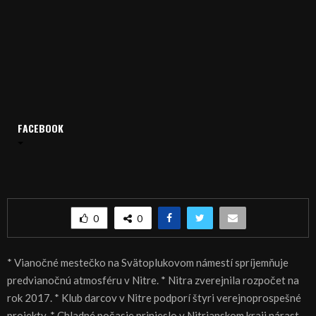
FACEBOOK
Domov
Archív
Spravodajstvo
SPRÁVY 02.12.2016
SPRÁVY 02.12.2016
0
0
* Vianočné mestečko na Svätoplukovom námestí spríjemňuje
predvianočnú atmosféru v Nitre. * Nitra zverejnila rozpočet na
rok 2017. * Klub darcov v Nitre podporí štyri verejnoprospešné
projekty. * Chladné počasie prinieslo v Nitrianskom kraji nárast