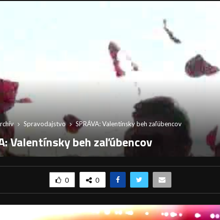
rchív
Spravodajstvo
SPRÁVA: Valentínsky beh zaľúbencov
: Valentínsky beh zaľúbencov
0
0