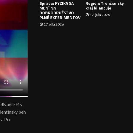
Správa: FYZIKA SA
Región: Trenčiansky
I
MENÍ NA
kraj bilancuje
DOBRODRUŽSTVO
17. júla 2026
E
PLNÉ EXPERIMENTOV
17. júla 2026
 divadle či v
alentínsky beh
v. Pre