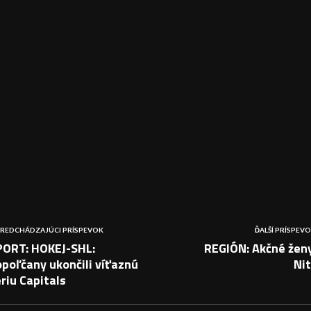
REDCHÁDZAJÚCI PRÍSPEVOK
ĎALŠÍ PRÍSPEV
PORT: HOKEJ-SHL:
REGIÓN: Akčné ženy
poľčany ukončili víťaznú
Ni
riu Capitals