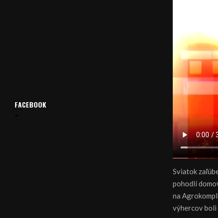
FACEBOOK
Sviatok zaľúbe
pohodlí domova
na Agrokomple
výhercov boli