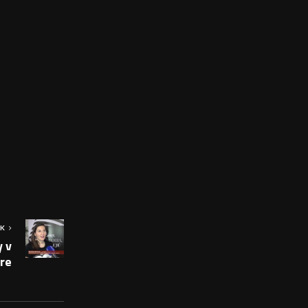
OK
 v
tre