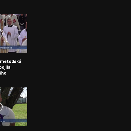
o-metodská
ojila
ého