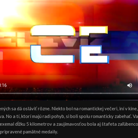
ných sa dá osláviť rôzne. Niekto bol na romantickej večeri, iní v kine,
. No a tí, ktorí majú radi pohyb, si boli spolu romanticky zabehať. V
xemal dĺžku 5 kilometrov a zaujímavosťou bola aj štafeta zaľúbenco
 pripravené pamätné medaily.