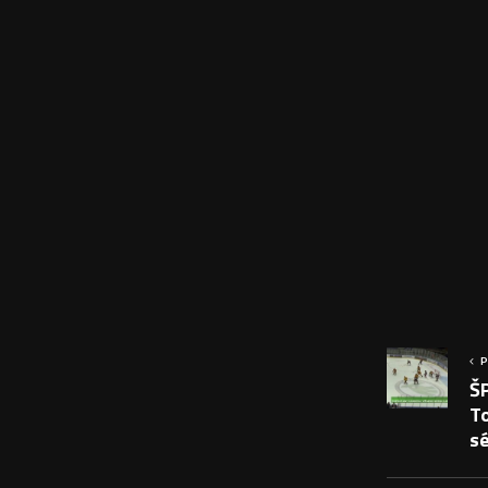
P
Š
To
sé