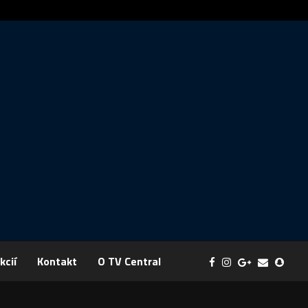
ráva: FYZIKA SA MENÍ NA DOBRODRUŽSTVO PLNÉ EXPERIMENTOV
kcií
Kontakt
O TV Central