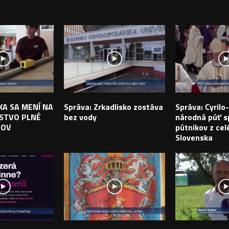
PEVKY
IKA SA MENÍ NA
Správa: Zrkadlisko zostáva
Správa: Cyril
STVO PLNÉ
bez vody
národná púť sp
TOV
pútnikov z cel
Slovenska