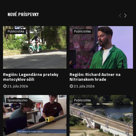
a
V
d
a
NOVÉ PRÍSPEVKY
Y
n
i
H
e
Publicistika
Publicistika
:
Ľ
A
D
Región: Legendárne preteky
Región: Richard Autner na
Á
motocyklov ožili
Nitrianskom hrade
21. júla 2026
21. júla 2026
V
A
Spravodajstvo
Publicistika
N
I