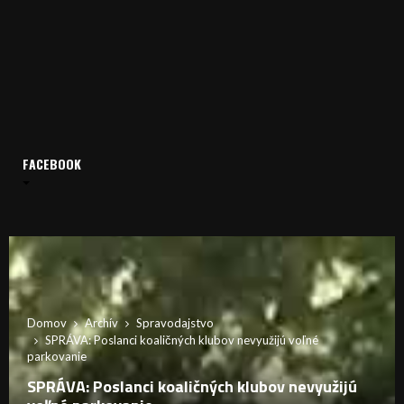
FACEBOOK
Domov
Archív
Spravodajstvo
SPRÁVA: Poslanci koaličných klubov nevyužijú voľné
parkovanie
SPRÁVA: Poslanci koaličných klubov nevyužijú