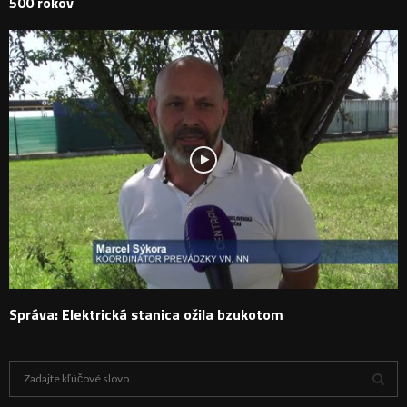
500 rokov
Správa: Elektrická stanica ožila bzukotom
H
ľ