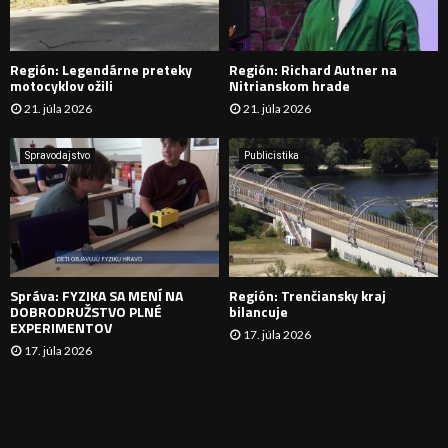
D
Región: Legendárne preteky
Región: Richard Autner na
Á
motocyklov ožili
Nitrianskom hrade
21. júla 2026
21. júla 2026
V
A
Spravodajstvo
Publicistika
N
I
E
Správa: FYZIKA SA MENÍ NA
Región: Trenčiansky kraj
DOBRODRUŽSTVO PLNÉ
bilancuje
EXPERIMENTOV
17. júla 2026
17. júla 2026