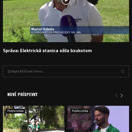
Správa: Elektrická stanica ožila bzukotom
H
ľ
a
V
d
a
NOVÉ PRÍSPEVKY
Y
n
i
H
e
Publicistika
Publicistika
:
Ľ
A