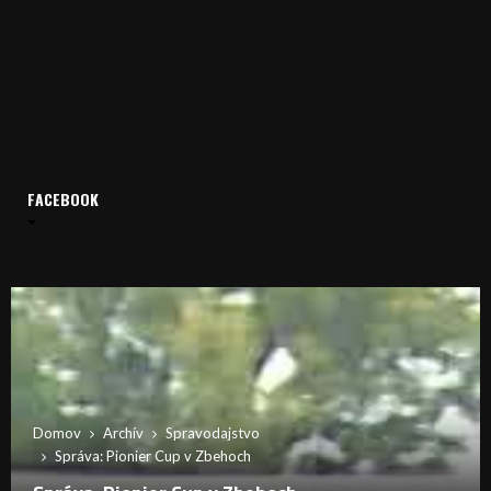
FACEBOOK
Domov
Archív
Spravodajstvo
Správa: Pionier Cup v Zbehoch