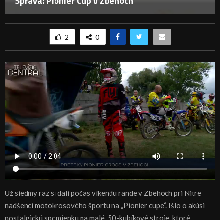
Správa: Pionier Cup v Zbehoch
2
0
Už siedmy raz si dali počas víkendu rande v Zbehoch pri Nitre
nadšenci motokrosového športu na „Pionier cupe“. Išlo o akúsi
nostalgickú spomienku na malé, 50-kubíkové stroje, ktoré