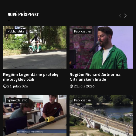
a
V
d
a
NOVÉ PRÍSPEVKY
Y
n
i
H
e
Publicistika
Publicistika
:
Ľ
A
D
Región: Legendárne preteky
Región: Richard Autner na
Á
motocyklov ožili
Nitrianskom hrade
21. júla 2026
21. júla 2026
V
A
Spravodajstvo
Publicistika
N
I