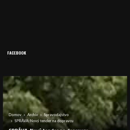
FACEBOOK
Domov
Archív
Spravodajstvo
SPRÁVA: Nový tender na dopravcu