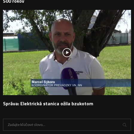
500 rokov
Správa: Elektrická stanica ožila bzukotom
H
ľ