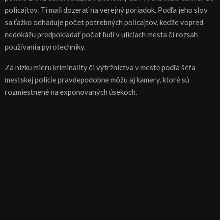
policajtov. Tí mali dozerať na verejný poriadok. Podľa jeho slov
sa ťažko odhaduje počet potrebných policajtov, keďže vopred
nedokážu predpokladať počet ľudí v uliciach mesta či rozsah
používania pyrotechniky.
Za nízku mieru kriminality či výtržníctva v meste podľa šéfa
mestskej polície pravdepodobne môžu aj kamery, ktoré sú
rozmiestnené na exponovaných úsekoch.