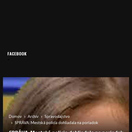
FACEBOOK
Domov
Archív
Spravodajstvo
SPRÁVA: Mestská policia dohliadala na poriadok