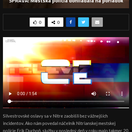
SPRÁVA: Mestská policia dohliadala na poriadok
0
0
Silvestrovské oslavy sa v Nitre zaobišli bez vážnejších
incidentov. Ako nám povedal náčelník Nitrianskej mestskej
polície Erik Duchoň, službu v posledný deň v roku malo takmer 20