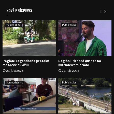
V
d
a
NOVÉ PRÍSPEVKY
Y
n
i
H
e
Publicistika
Publicistika
:
Ľ
A
D
Región: Legendárne preteky
Región: Richard Autner na
Á
motocyklov ožili
Nitrianskom hrade
21. júla 2026
21. júla 2026
V
A
Spravodajstvo
Publicistika
N
I
E