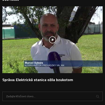
Správa: Elektrická stanica ožila bzukotom
H
ľ
a