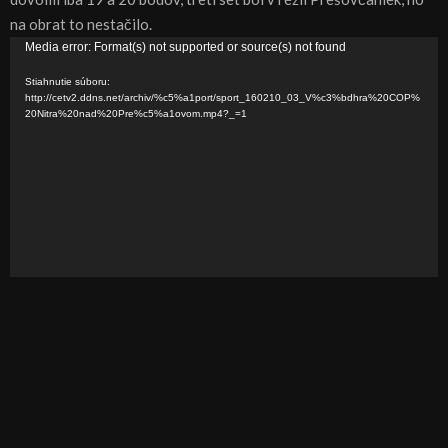
na obrat to nestačilo.
V
Media error: Format(s) not supported or source(s) not found
i
Stiahnutie súboru:
d
http://cetv2.ddns.net/archiv/%c5%a1port/sport_160210_03_V%c3%bdhra%20COP%
20Nitra%20nad%20Pre%c5%a1ovom.mp4?_=1
e
o
p
r
e
h
r
á
v
a
č