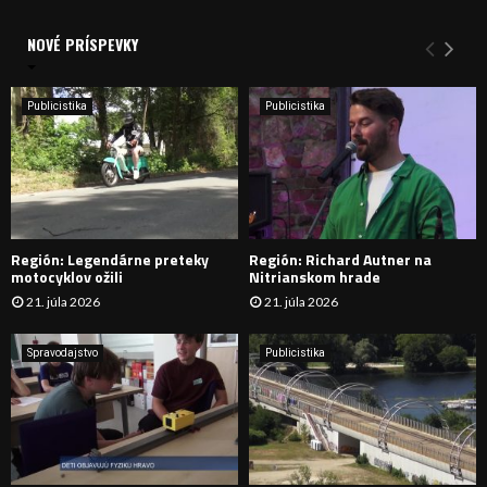
V
d
a
NOVÉ PRÍSPEVKY
Y
n
i
H
e
Publicistika
Publicistika
:
Ľ
A
D
Región: Legendárne preteky
Región: Richard Autner na
Á
motocyklov ožili
Nitrianskom hrade
21. júla 2026
21. júla 2026
V
A
Spravodajstvo
Publicistika
N
I
E