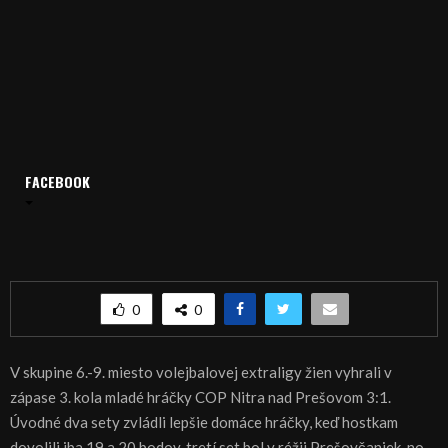
Domov
Archív
Šport
FACEBOOK
ŠPORT, VOLEJBAL: Výhra COP Nitra nad Prešovom
ŠPORT, VOLEJBAL: Výhra COP Nitra nad
Prešovom
0
0
V skupine 6.-9. miesto volejbalovej extraligy žien vyhrali v
zápase 3. kola mladé hráčky COP Nitra nad Prešovom 3:1.
Úvodné dva sety zvládli lepšie domáce hráčky, keď hostkam
dovolili iba 19 a 20 bodov, tretí set bol v réžii Prešovčaniek, no