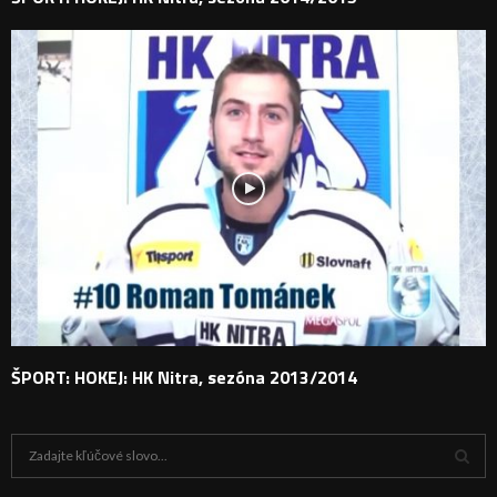
ŠPORT: HOKEJ: HK Nitra, sezóna 2013/2014
H
ľ
a