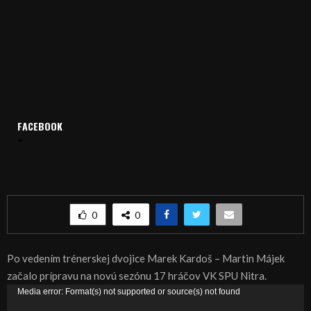
Domov
Archív
Šport
FACEBOOK
ŠPORT, VOLEJBAL: Volejbalisti Nitry začali s prípravou
ŠPORT, VOLEJBAL: Volejbalisti Nitry začali s
prípravou
0
0
Po vedením trénerskej dvojice Marek Kardoš – Martin Májek
začalo prípravu na novú sezónu 17 hráčov VK SPU Nitra.
V
Media error: Format(s) not supported or source(s) not found
i