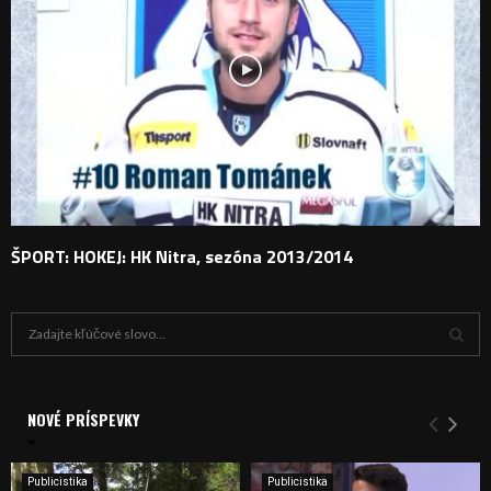
ŠPORT: HOKEJ: HK Nitra, sezóna 2013/2014
H
ľ
a
V
d
a
NOVÉ PRÍSPEVKY
Y
n
i
H
e
Publicistika
Publicistika