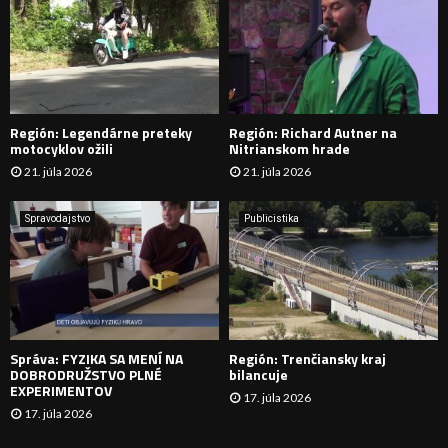
:
Ľ
A
D
Región: Legendárne preteky
Región: Richard Autner na
Á
motocyklov ožili
Nitrianskom hrade
21. júla 2026
21. júla 2026
V
A
Spravodajstvo
Publicistika
N
I
E
Správa: FYZIKA SA MENÍ NA
Región: Trenčiansky kraj
DOBRODRUŽSTVO PLNÉ
bilancuje
EXPERIMENTOV
17. júla 2026
17. júla 2026