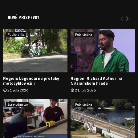
a
V
d
a
NOVÉ PRÍSPEVKY
Y
n
i
H
e
Publicistika
Publicistika
:
Ľ
A
D
Región: Legendárne preteky
Región: Richard Autner na
Á
motocyklov ožili
Nitrianskom hrade
21. júla 2026
21. júla 2026
V
A
Spravodajstvo
Publicistika
N
I