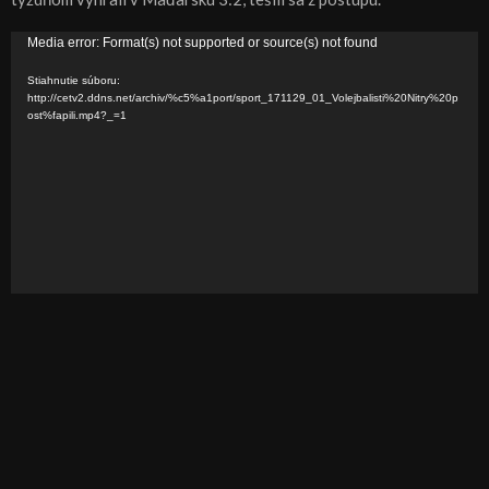
V
Media error: Format(s) not supported or source(s) not found
i
Stiahnutie súboru:
d
http://cetv2.ddns.net/archiv/%c5%a1port/sport_171129_01_Volejbalisti%20Nitry%20p
ost%fapili.mp4?_=1
e
o
p
r
e
h
r
á
v
a
č