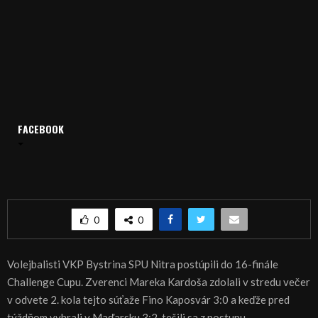
Domov
Archív
Šport
ŠPORT, VOLEJBAL – Volejbalisti Nitry postúpili do 16-finále
FACEBOOK
Challenge Cupu
ŠPORT, VOLEJBAL – Volejbalisti Nitry postúpili
do 16-finále Challenge Cupu
0
0
Volejbalisti VKP Bystrina SPU Nitra postúpili do 16-finále
Challenge Cupu. Zverenci Mareka Kardoša zdolali v stredu večer
v odvete 2. kola tejto súťaže Fino Kaposvár 3:0 a keďže pred
týždňom vyhrali v Maďarsku 3:2, tešili sa z postupu.