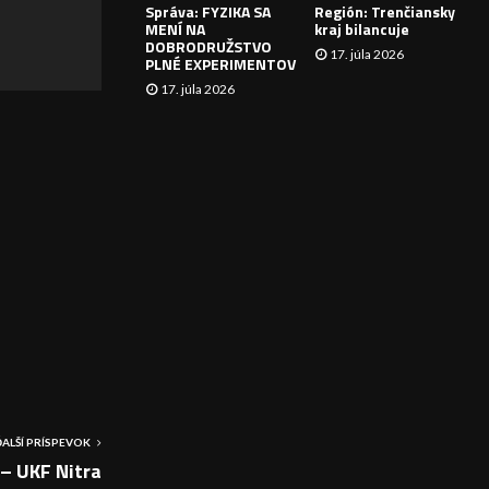
Správa: FYZIKA SA
Región: Trenčiansky
I
MENÍ NA
kraj bilancuje
DOBRODRUŽSTVO
17. júla 2026
E
PLNÉ EXPERIMENTOV
17. júla 2026
ĎALŠÍ PRÍSPEVOK
– UKF Nitra