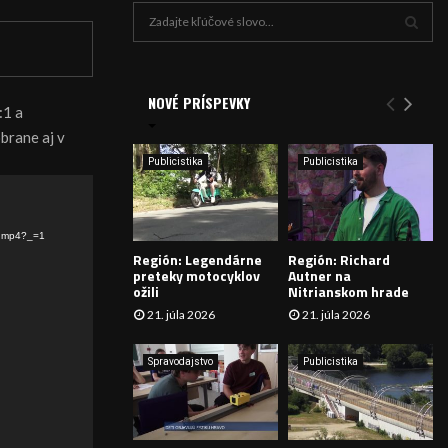
H
ľ
a
V
d
a
NOVÉ PRÍSPEVKY
Y
:1 a
n
brane aj v
i
H
e
Publicistika
Publicistika
:
Ľ
A
a.mp4?_=1
Región: Legendárne
Región: Richard
D
preteky motocyklov
Autner na
ožili
Nitrianskom hrade
Á
21. júla 2026
21. júla 2026
V
Spravodajstvo
Publicistika
A
N