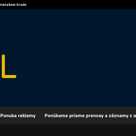
trianskom hrade
Sp
Ponuka reklamy
Ponúkame priame prenosy a záznamy z a
rchív
Šport
ŠPORT, VOLEJBAL – Vicemajster si poradil s COP Nitra
 VOLEJBAL – Vicemajster si poradil s COP N