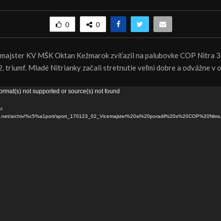
0
0
emajster KV MŠK Oktan Kežmarok zvíťazil na palubovke COP Nitra 3
 triumf. Mladé Nitrianky začali stretnutie veľmi dobre a odvážne v o
ormat(s) not supported or source(s) not found
u:
dns.net/archiv/%c5%a1port/sport_170123_02_Vicemajster%20si%20poradil%20s%20COP%20Nitr