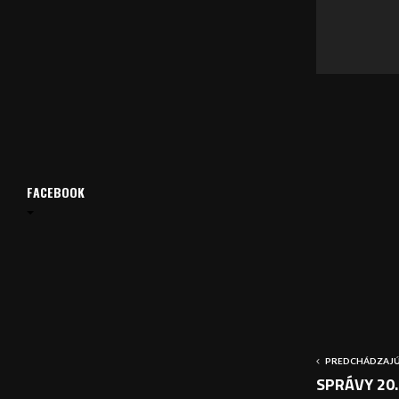
v
a
č
FACEBOOK
PREDCHÁDZAJÚ
SPRÁVY 20.