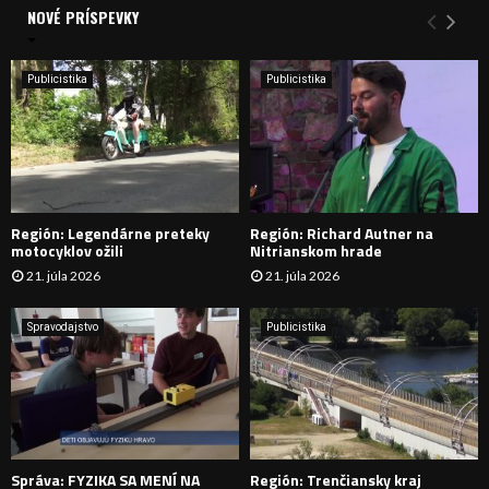
a
NOVÉ PRÍSPEVKY
Y
n
i
H
e
Publicistika
Publicistika
:
Ľ
A
D
Región: Legendárne preteky
Región: Richard Autner na
Á
motocyklov ožili
Nitrianskom hrade
21. júla 2026
21. júla 2026
V
A
Spravodajstvo
Publicistika
N
I
E
Správa: FYZIKA SA MENÍ NA
Región: Trenčiansky kraj