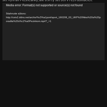
V
Media error: Format(s) not supported or source(s) not found
i
Stiahnutie súboru:
d
http://cetv2.ddns.net/archiv/%c5%a1port/sport_160208_03_UKF%20Nitra%20si%20p
oradila%20s%c2%a0Pezinkom.mp4?_=1
e
o
p
r
e
h
r
á
v
a
č