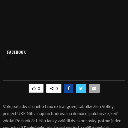
Domov
Archív
Šport
FACEBOOK
ŠPORT, VOLEJBAL – UKF Nitra si poradila s Pezinkom
ŠPORT, VOLEJBAL – UKF Nitra si poradila s
Pezinkom
0
0
Volejbalistky druhého tímu extraligovej tabuľky žien Volley
project UKF Nitra naplno bodoval na domácej palubovke, keď
zdolal Pezinok 3:1. Nitrianky zvládli dve koncovky, potom jeden
set vyhrali Pezinčanky, ale štvrtý set bol v réžii domácich.