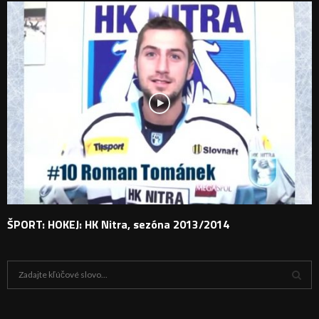
ŠPORT: HOKEJ: HK Nitra, sezóna 2013/2014
H
ľ
a
V
d