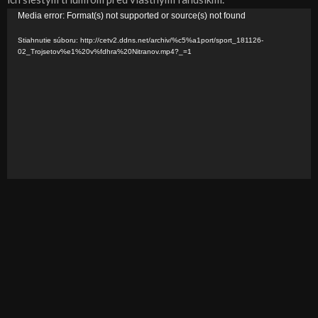
V
Media error: Format(s) not supported or source(s) not found
i
Stiahnutie súboru: http://cetv2.ddns.net/archiv/%c5%a1port/sport_181126-
d
02_Trojsetov%e1%20v%fdhra%20Nitranov.mp4?_=1
e
o
p
r
e
h
r
á
v
a
č