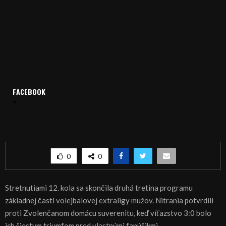
FACEBOOK
Domov
Archív
Šport
ŠPORT, VOLEJBAL: Trojsetová výhra Nitranov
ŠPORT, VOLEJBAL: Trojsetová výhra Nitranov
0
0
Stretnutiami 12. kola sa skončila druhá tretina programu
základnej časti volejbalovej extraligy mužov. Nitrania potvrdili
proti Zvolenčanom domácu suverenitu, keď víťazstvo 3:0 bolo
ich šiestym triumfom pred vlastnými fanúšikmi.