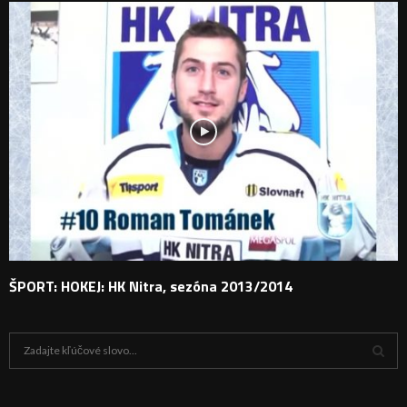
ŠPORT: HOKEJ: HK Nitra, sezóna 2013/2014
H
ľ
a
V
d