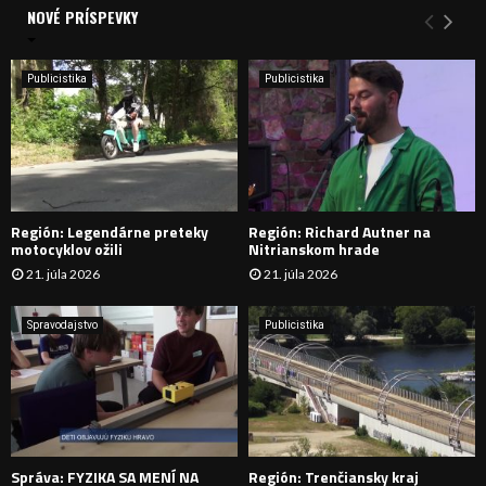
a
NOVÉ PRÍSPEVKY
Y
n
i
H
e
Publicistika
Publicistika
:
Ľ
A
D
Región: Legendárne preteky
Región: Richard Autner na
Á
motocyklov ožili
Nitrianskom hrade
21. júla 2026
21. júla 2026
V
A
Spravodajstvo
Publicistika
N
I
E
Správa: FYZIKA SA MENÍ NA
Región: Trenčiansky kraj