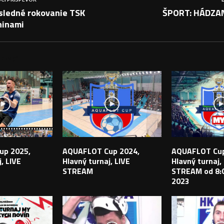
sledné rokovanie TSK
ŠPORT: HÁDZAN
ninami
PEVKY
up 2025,
AQUAFLOT Cup 2024,
AQUAFLOT Cup
, LIVE
Hlavný turnaj, LIVE
Hlavný turnaj,
STREAM
STREAM od 8:0
2023