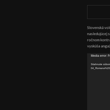
Slovenská vol
nasledujúcej 
ročnom kontra
vyskúša angažm
V
Media error: F
i
Stiahnutie súbor
d
04_Romana%20
e
o
p
r
e
h