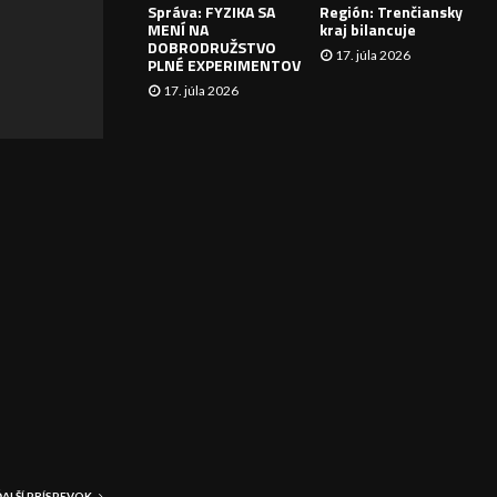
Správa: FYZIKA SA
Región: Trenčiansky
I
MENÍ NA
kraj bilancuje
DOBRODRUŽSTVO
17. júla 2026
E
PLNÉ EXPERIMENTOV
17. júla 2026
ĎALŠÍ PRÍSPEVOK