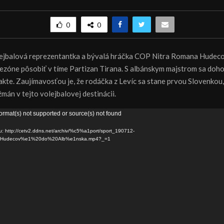
0
0
ejbalová reprezentantka a bývalá hráčka COP Nitra Romana Hudeco
sezóne pôsobiť v tíme Partizan Tirana. S albánskym majstrom sa doho
kte. Zaujímavosťou je, že rodáčka z Levíc sa stane prvou Slovenkou, 
án v tejto volejbalovej destinácii.
ormat(s) not supported or source(s) not found
u: http://cetv2.ddns.net/archiv/%c5%a1port/sport_190712-
Hudecov%e1%20do%20Alb%e1nska.mp4?_=1