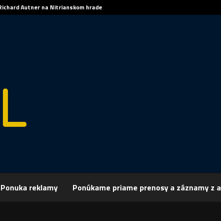
Richard Autner na Nitrianskom hrade
Ponuka reklamy
Ponúkame priame prenosy a záznamy z a
rchív
Šport
ŠPORT: VOLEJBAL: Romana Hudecová do Albánska
 VOLEJBAL: Romana Hudecová do Albánska