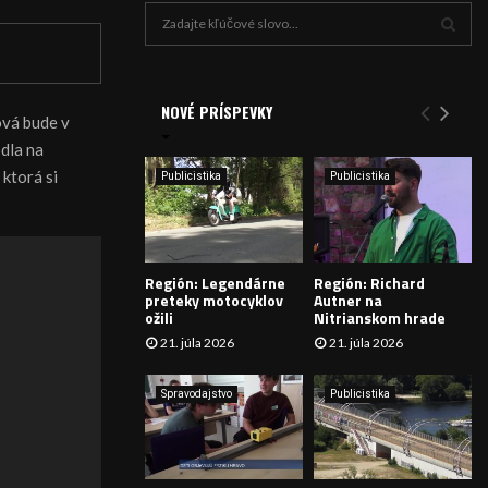
H
ľ
a
V
d
a
NOVÉ PRÍSPEVKY
Y
vá bude v
n
dla na
i
H
e
ktorá si
Publicistika
Publicistika
:
Ľ
A
Región: Legendárne
Región: Richard
D
preteky motocyklov
Autner na
ožili
Nitrianskom hrade
Á
21. júla 2026
21. júla 2026
V
Spravodajstvo
Publicistika
A
N