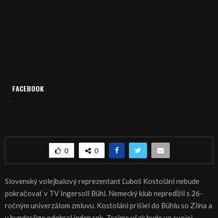
Domov
Archív
Šport
FACEBOOK
ŠPORT, VOLEJBAL: Nitran Kostoláni skončil v Bühle
ŠPORT, VOLEJBAL: Nitran Kostoláni skončil v
Bühle
0
0
Slovenský volejbalový reprezentant Ľuboš Kostoláni nebude
pokračovať v TV Ingersoll Bühl. Nemecký klub nepredĺžil s 26-
ročným univerzálom zmluvu. Kostoláni prišiel do Bühlu so Zlína a
v bundeslige odohral jeden rok. Zrejme však bude vo svojej