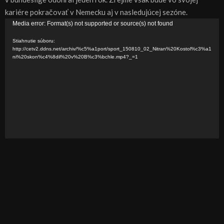
kariére pokračovať v Nemecku aj v nasledujúcej sezóne.
V
Media error: Format(s) not supported or source(s) not found
i
Stiahnutie súboru:
d
http://cetv2.ddns.net/archiv/%c5%a1port/sport_150810_02_Nitran%20Kostol%c3%a1
ni%20skon%c4%8dil%20v%20B%c3%bchle.mp4?_=1
e
o
p
r
e
h
r
á
v
a
č