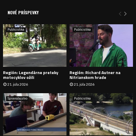
V
d
a
NOVÉ PRÍSPEVKY
Y
n
i
H
e
Publicistika
Publicistika
:
Ľ
A
D
Región: Legendárne preteky
Región: Richard Autner na
Á
motocyklov ožili
Nitrianskom hrade
21. júla 2026
21. júla 2026
V
A
Spravodajstvo
Publicistika
N
I
E