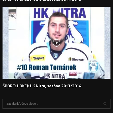
ŠPORT: HOKEJ: HK Nitra, sezóna 2013/2014
H
ľ
a