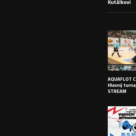
Kutálkovi
PODOBNÉ PRÍS
AQUAFLOT C
Hlavný turnaj
STREAM