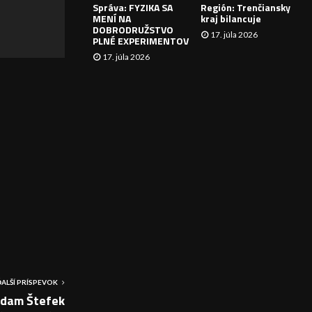
Správa: FYZIKA SA
Región: Trenčiansky
I
MENÍ NA
kraj bilancuje
DOBRODRUŽSTVO
17. júla 2026
E
PLNÉ EXPERIMENTOV
17. júla 2026
ĎALŠÍ PRÍSPEVOK
Adam Štefek