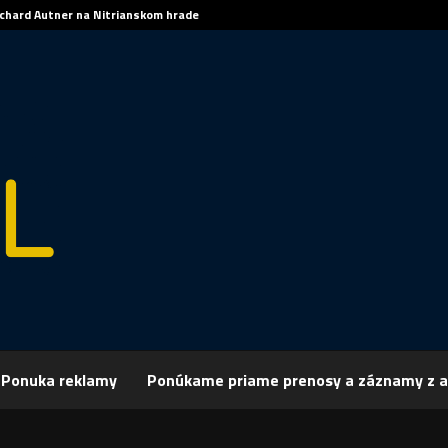
ichard Autner na Nitrianskom hrade
Ponuka reklamy
Ponúkame priame prenosy a záznamy z a
rchív
Šport
ŠPORT, VOLEJBAL: Nitra vo štvrťfinále proti Myjave
 VOLEJBAL: Nitra vo štvrťfinále proti Myja