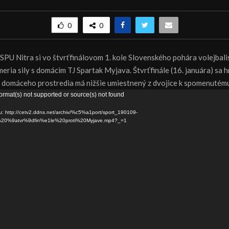
0
0
SPU Nitra si vo štvrťfinálovom 1. kole Slovenského pohára volejbali
ia sily s domácim TJ Spartak Myjava. Štvrťfinále (16. januára) sa h
 domáceho prostredia má nižšie umiestnený z dvojice k spomenutém
ormat(s) not supported or source(s) not found
u: http://cetv2.ddns.net/archiv/%c5%a1port/sport_190109-
%20%9atvr%9dfin%e1le%20proti%20Myjave.mp4?_=1