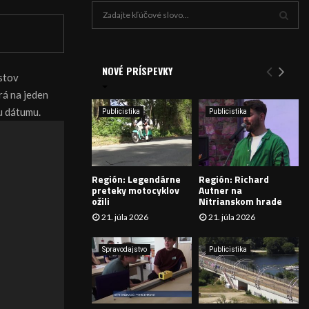
H
ľ
a
V
d
a
NOVÉ PRÍSPEVKY
Y
stov
n
rá na jeden
i
H
e
u dátumu.
Publicistika
Publicistika
:
Ľ
A
Región: Legendárne
Región: Richard
D
preteky motocyklov
Autner na
ožili
Nitrianskom hrade
Á
21. júla 2026
21. júla 2026
V
Spravodajstvo
Publicistika
A
N