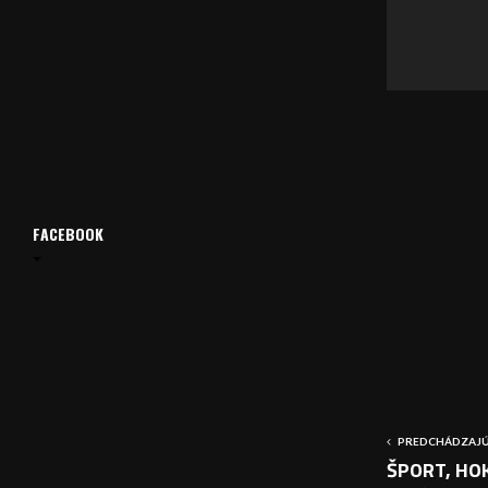
v
a
č
FACEBOOK
PREDCHÁDZAJÚ
ŠPORT, HOK