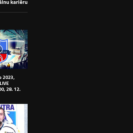
álnu kariéru
 2023,
 LIVE
0, 28. 12.