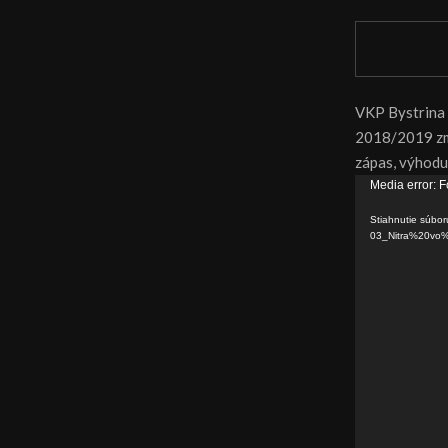
VKP Bystrina 
2018/2019 zmer
zápas, výhodu
V
Media error: F
i
Stiahnutie súbor
d
03_Nitra%20vo
e
o
p
r
e
h
r
á