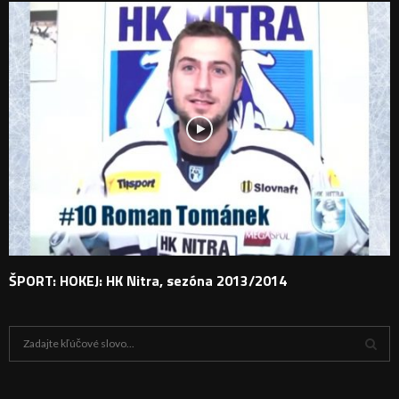
ŠPORT: HOKEJ: HK Nitra, sezóna 2013/2014
H
ľ
a
V
d