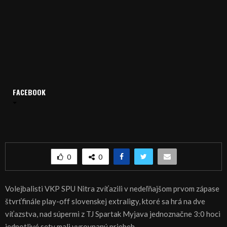
Domov
Archív
Šport
FACEBOOK
ŠPORT, VOLEJBAL: Nitra v sérii s Myjavou do vedenia
ŠPORT, VOLEJBAL: Nitra v sérii s Myjavou do
vedenia
0
0
Volejbalisti VKP SPU Nitra zvíťazili v nedeľňajšom prvom zápase
štvrťfinále play-off slovenskej extraligy, ktoré sa hrá na dve
víťazstva, nad súpermi z TJ Spartak Myjava jednoznačne 3:0 hoci
jednotlivé sety mali vyrovnaný priebeh.