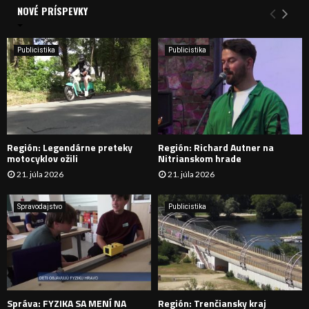
a
NOVÉ PRÍSPEVKY
Y
n
i
H
e
Publicistika
Publicistika
:
Ľ
A
D
Región: Legendárne preteky
Región: Richard Autner na
Á
motocyklov ožili
Nitrianskom hrade
21. júla 2026
21. júla 2026
V
A
Spravodajstvo
Publicistika
N
I
E
Správa: FYZIKA SA MENÍ NA
Región: Trenčiansky kraj