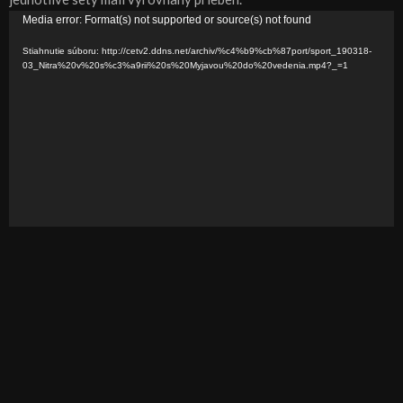
V
Media error: Format(s) not supported or source(s) not found
i
Stiahnutie súboru: http://cetv2.ddns.net/archiv/%c4%b9%cb%87port/sport_190318-
d
03_Nitra%20v%20s%c3%a9rii%20s%20Myjavou%20do%20vedenia.mp4?_=1
e
o
p
r
e
h
r
á
v
a
č