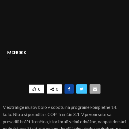
Domov
Archív
Šport
FACEBOOK
ŠPORT, VOLEJBAL: Nitra pokračuje vo víťaznom ťažení
ŠPORT, VOLEJBAL: Nitra pokračuje vo víťaznom
ťažení
0
0
V extralige mužov bolo v sobotu na programe kompletné 14.
kolo. Nitra si poradila s COP Trenčín 3:1. V prvom sete sa
presadili hráči Trenčína, ktorí hrali veľmi odvážne, naopak domáci
nedodržiavali taktické pokyny, kopili jednu chybu za druhou, no