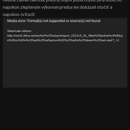
napokon zlepšeným výkonom predsa len dokázali otočiť a
napokon zvíťaziť.
V
Media error: Format(s) not supported or source(s) not found
i
Stiahnutie súboru:
d
http://cetv2.ddns.net/archiv/%c5%a1port/sport_151214_01_Nitra%20pokra%c4%8duj
e%20vo%20v%c3%ad%c5%a5aznom%20%c5%a5a%c5%been%c3%ad.mp4?_=1
e
o
p
r
e
h
r
á
v
a
č