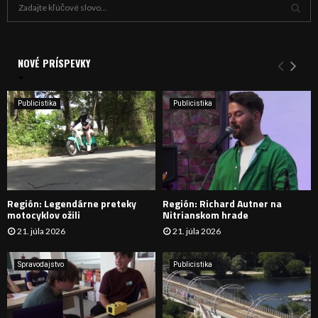
H
ľ
a
V
d
a
NOVÉ PRÍSPEVKY
Y
n
i
H
e
Publicistika
Publicistika
:
Ľ
A
D
Región: Legendárne preteky
Región: Richard Autner na
Á
motocyklov ožili
Nitrianskom hrade
21. júla 2026
21. júla 2026
V
A
Spravodajstvo
Publicistika
N