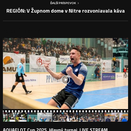
ĎALŠÍ PRÍSPEVOK
REGIÓN: V Župnom dome v Nitre rozvoniavala káva
PODOBNÉ PRÍSPEVKY
AQUAFLOT Cup 2025, Hlavný turnaj, LIVE STREAM