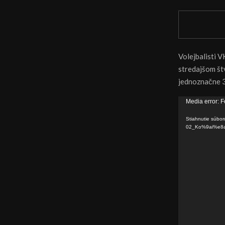
Volejbalisti V
stredajšom št
jednoznačne 3:
V
Media error: F
i
Stiahnutie súbor
d
02_Ko%9ai%e8a
e
o
p
r
e
h
r