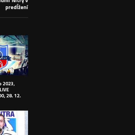
umf Nitry v
predĺžení
 2023,
 LIVE
0, 28. 12.