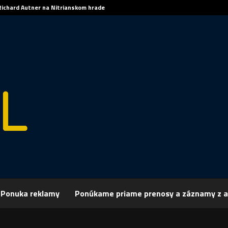
Richard Autner na Nitrianskom hrade
rchív
Šport
ŠPORT, VOLEJBAL: Košičania vyrovnali v Nitre stav semifin
Ponuka reklamy
Ponúkame priame prenosy a záznamy z a
 VOLEJBAL: Košičania vyrovnali v Nitre sta
nále