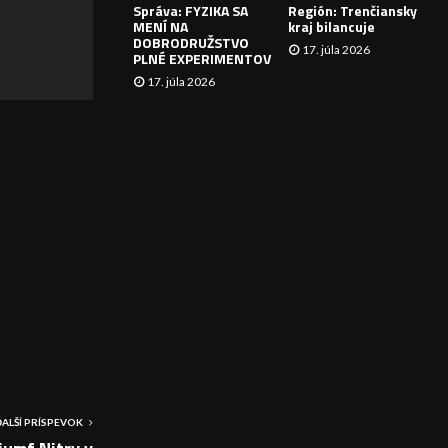
Správa: FYZIKA SA
Región: Trenčiansky
I
MENÍ NA
kraj bilancuje
DOBRODRUŽSTVO
17. júla 2026
E
PLNÉ EXPERIMENTOV
17. júla 2026
ĎALŠÍ PRÍSPEVOK