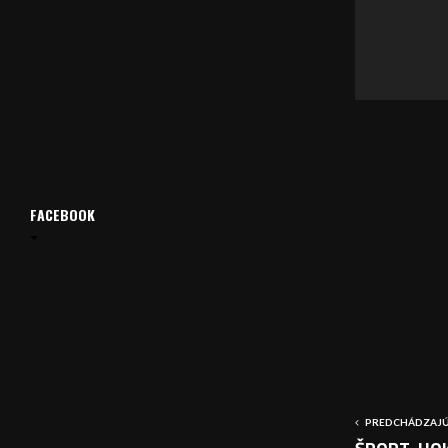
á
v
a
č
FACEBOOK
PREDCHÁDZAJÚ