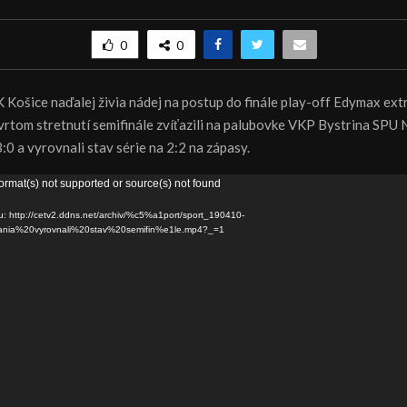
0
0
K Košice naďalej živia nádej na postup do finále play-off Edymax extr
vrtom stretnutí semifinále zvíťazili na palubovke VKP Bystrina SPU 
0 a vyrovnali stav série na 2:2 na zápasy.
ormat(s) not supported or source(s) not found
u: http://cetv2.ddns.net/archiv/%c5%a1port/sport_190410-
nia%20vyrovnali%20stav%20semifin%e1le.mp4?_=1