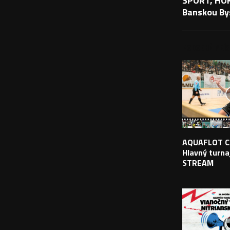
ŠPORT, HOKE
Banskou By
PODOBNÉ PRÍS
AQUAFLOT C
Hlavný turnaj
STREAM