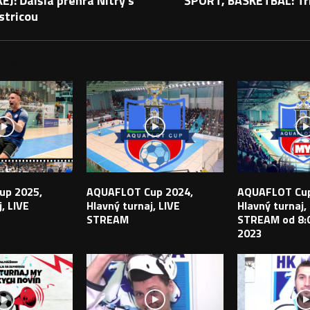
J: Ďalšia prehra Nitry s
ŠPORT, BASKETBAL: Tri
stricou
PEVKY
up 2025,
AQUAFLOT Cup 2024,
AQUAFLOT Cup
, LIVE
Hlavný turnaj, LIVE
Hlavný turnaj,
STREAM
STREAM od 8:0
2023