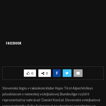
Domov
Archív
Šport
FACEBOOK
ŠPORT,VOLEJBAL – Končal do Hypa, Salanciová do UK
ŠPORT,VOLEJBAL – Končal do Hypa, Salanciová
do UK
0
0
Slovenskú légiu v rakúskom klube Hypo Tirol AlpenVolleys
pôsobiacom v nemeckej volejbalovej Bundeslige rozšíril
reprezentačný nahrávač Daniel Končal. Slovenská volejbalová
reprezentantka Erika Salanciová po ukončení angažmánu vo