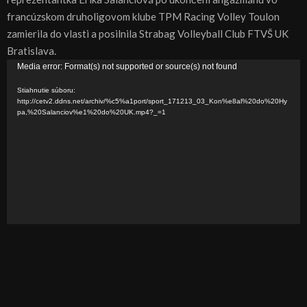
francúzskom druholigovom klube TPM Racing Volley Toulon
zamierila do vlasti a posilnila Strabag Volleyball Club FTVŠ UK
Bratislava.
V
Media error: Format(s) not supported or source(s) not found
i
Stiahnutie súboru:
d
http://cetv2.ddns.net/archiv/%c5%a1port/sport_171213_03_Kon%e8al%20do%20Hy
pa,%20Salanciov%e1%20do%20UK.mp4?_=1
e
o
p
r
e
h
r
á
v
a
č