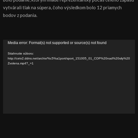
vytvárali tlak na súpera, čoho výsledkom bolo 12 priamych
bodov z podania.
V
Media error: Format(s) not supported or source(s) not found
i
Stiahnutie súboru:
d
http://cetv2.ddns.net/archiv/%c5%a1port/sport_151005_01_COP%20nad%20sily%20
Zvolena.mp4?_=1
e
o
p
r
e
h
r
á
v
a