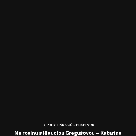
č
PREDCHÁDZAJÚCI PRÍSPEVOK
Na rovinu s Klaudiou Gregušovou – Katarína