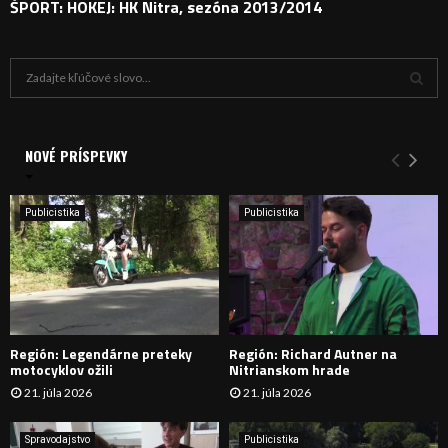
ŠPORT: HOKEJ: HK Nitra, sezóna 2013/2014
H
ľ
a
V
d
a
NOVÉ PRÍSPEVKY
Y
n
i
H
e
Publicistika
Publicistika
:
Ľ
A
D
Región: Legendárne preteky
Región: Richard Autner na
Á
motocyklov ožili
Nitrianskom hrade
21. júla 2026
21. júla 2026
V
A
Spravodajstvo
Publicistika