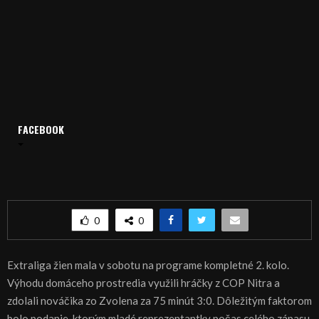
FACEBOOK
Domov
Archív
Šport
ŠPORT, VOLEJBAL: COP nad sily Zvolena
ŠPORT, VOLEJBAL: COP nad sily Zvolena
0
0
Extraliga žien mala v sobotu na programe kompletné 2. kolo.
Výhodu domáceho prostredia využili hráčky z COP Nitra a
zdolali nováčika zo Zvolena za 75 minút 3:0. Dôležitým faktorom
bolo podanie, ktorým mladé reprezentantky počas celého zápasu