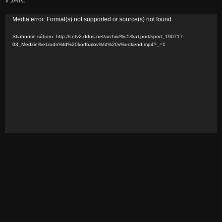
V
Media error: Format(s) not supported or source(s) not found
i
Stiahnutie súboru: http://cetv2.ddns.net/archiv/%c5%a1port/sport_190717-
d
03_Medzin%e1rodn%fd%20korfbalov%fd%20v%edkend.mp4?_=1
e
o
p
r
e
h
r
á
v
a
č