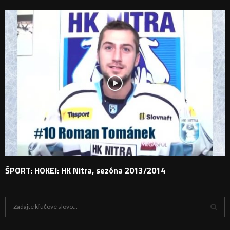
ŠPORT: HOKEJ: HK Nitra, sezóna 2013/2014
H
ľ
a
V