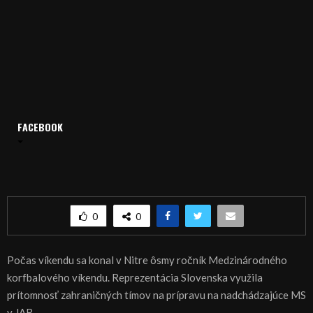
Domov
Archív
Šport
ŠPORT: KORFBAL: Medzinárodný korfbalový víkend pod
FACEBOOK
Zoborom
ŠPORT: KORFBAL: Medzinárodný korfbalový
víkend pod Zoborom
0
0
Počas víkendu sa konal v Nitre ôsmy ročník Medzinárodného
korfbalového víkendu. Reprezentácia Slovenska využila
prítomnosť zahraničných tímov na prípravu na nadchádzajúce MS
v JAR.