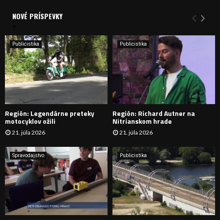
d
a
NOVÉ PRÍSPEVKY
Y
n
i
H
e
Publicistika
Publicistika
:
Ľ
A
D
Región: Legendárne preteky
Región: Richard Autner na
Á
motocyklov ožili
Nitrianskom hrade
21. júla 2026
21. júla 2026
V
A
Spravodajstvo
Publicistika
N
I
E