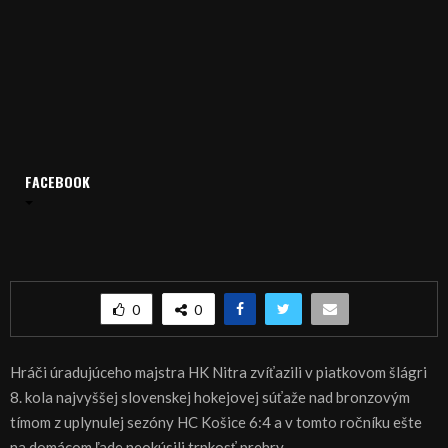
Domov
Archív
Šport
ŠPORT, HOKEJ – V šlágri víťazstvo majstrovskej Nitry nad
FACEBOOK
Košicami
ŠPORT, HOKEJ – V šlágri víťazstvo majstrovskej
Nitry nad Košicami
0
0
Hráči úradujúceho majstra HK Nitra zvíťazili v piatkovom šlágri
8. kola najvyššej slovenskej hokejovej súťaže nad bronzovým
tímom z uplynulej sezóny HC Košice 6:4 a v tomto ročníku ešte
na domácom ľade neokúsili trpkosť prehry.