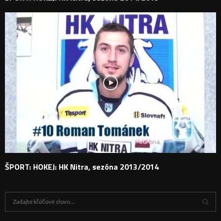
ŠPORT: HOKEJ: HK Nitra, sezóna 2013/2014
H
ľ
a