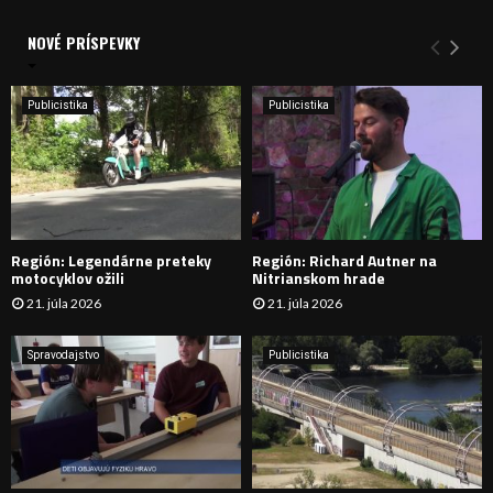
V
d
a
NOVÉ PRÍSPEVKY
Y
n
i
H
e
Publicistika
Publicistika
:
Ľ
A
D
Región: Legendárne preteky
Región: Richard Autner na
Á
motocyklov ožili
Nitrianskom hrade
21. júla 2026
21. júla 2026
V
A
Spravodajstvo
Publicistika
N
I
E