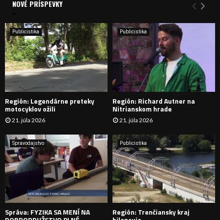
a
NOVÉ PRÍSPEVKY
Y
n
i
H
e
Publicistika
Publicistika
:
Ľ
A
D
Región: Legendárne preteky
Región: Richard Autner na
Á
motocyklov ožili
Nitrianskom hrade
21. júla 2026
21. júla 2026
V
A
Spravodajstvo
Publicistika
N
I
E
Správa: FYZIKA SA MENÍ NA
Región: Trenčiansky kraj
DOBRODRUŽSTVO PLNÉ
bilancuje