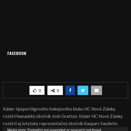
Domov
Archív
Šport
FACEBOOK
ŠPORT, HOKEJ – V Nových Zámkoch Gratton a Saulietis
ŠPORT, HOKEJ – V Nových Zámkoch Gratton a
Saulietis
0
0
Káder tipsportligového hokejového klubu HC Nové Zámky
rozšíril kanadský útočník Josh Gratton. Káder HC Nové Zámky
rozšíril aj lotyšský reprezentačný útočník Kaspars Saulietis.
V
Media error: Format(s) not supported or source(s) not found