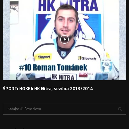
ŠPORT: HOKEJ: HK Nitra, sezóna 2013/2014
H
ľ
a
V
d