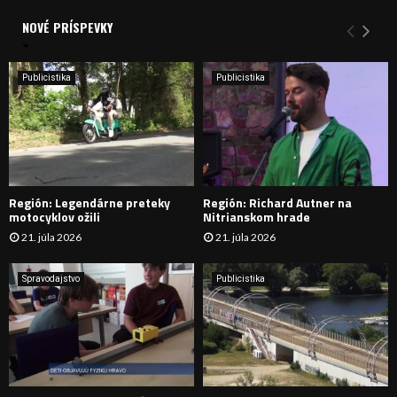
d
a
NOVÉ PRÍSPEVKY
Y
n
i
H
e
Publicistika
Publicistika
:
Ľ
A
D
Región: Legendárne preteky
Región: Richard Autner na
Á
motocyklov ožili
Nitrianskom hrade
21. júla 2026
21. júla 2026
V
A
Spravodajstvo
Publicistika
N
I
E