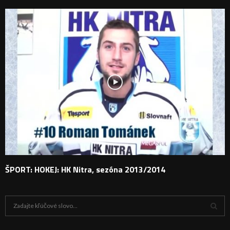
ŠPORT: HOKEJ: HK Nitra, sezóna 2013/2014
H
ľ
a
V