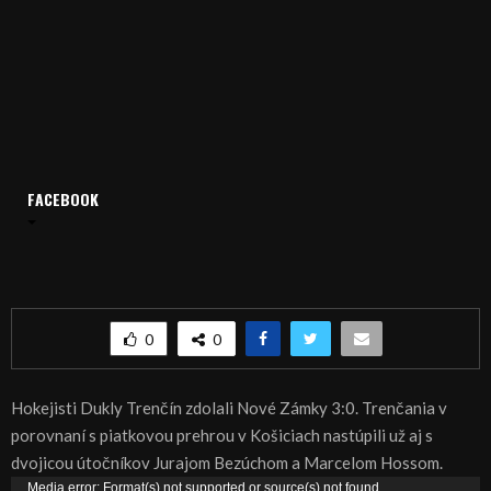
Domov
Archív
Šport
FACEBOOK
ŠPORT, HOKEJ – Trenčín si poradil s Novými Zámkami
ŠPORT, HOKEJ – Trenčín si poradil s Novými
Zámkami
0
0
Hokejisti Dukly Trenčín zdolali Nové Zámky 3:0. Trenčania v
porovnaní s piatkovou prehrou v Košiciach nastúpili už aj s
dvojicou útočníkov Jurajom Bezúchom a Marcelom Hossom.
V
Media error: Format(s) not supported or source(s) not found