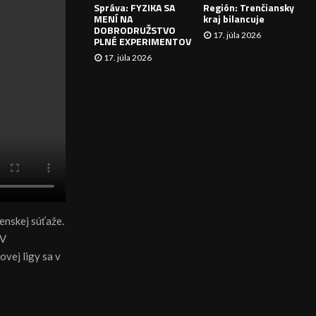
Správa: FYZIKA SA
Región: Trenčiansky
I
MENÍ NA
kraj bilancuje
DOBRODRUŽSTVO
17. júla 2026
E
PLNÉ EXPERIMENTOV
17. júla 2026
enskej súťaže.
 V
ovej ligy sa v