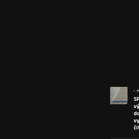
P
S
v
d
vy
či