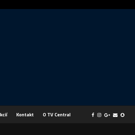
Správa: FYZIKA SA MENÍ NA DOBRODRUŽSTVO PLNÉ EXPERIM
kcií
Kontakt
O TV Central