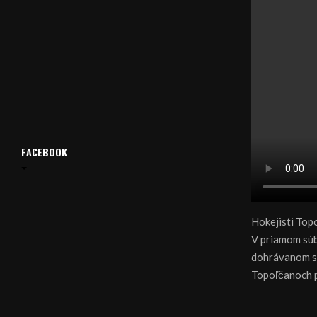
FACEBOOK
Hokejisti Top
V priamom súbo
dohrávanom str
Topoľčanoch p