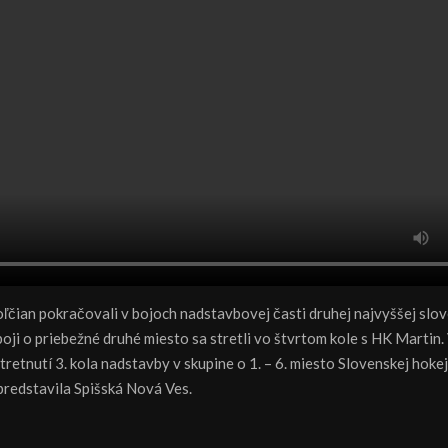
oľčian pokračovali v bojoch nadstavbovej časti druhej najvyššej slov
ji o priebežné druhé miesto sa stretli vo štvrtom kole s HK Martin.
etnutí 3. kola nadstavby v skupine o 1. – 6. miesto Slovenskej hokej
redstavila Spišská Nová Ves.