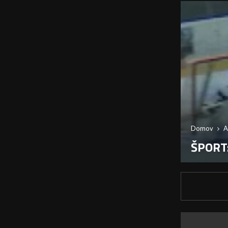
Domov
A
ŠPORT: