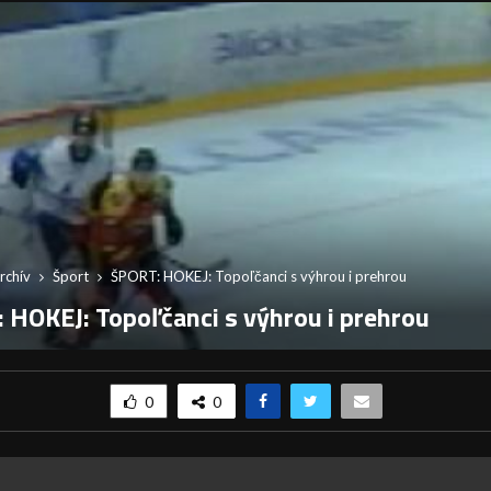
rchív
Šport
ŠPORT: HOKEJ: Topoľčanci s výhrou i prehrou
 HOKEJ: Topoľčanci s výhrou i prehrou
0
0