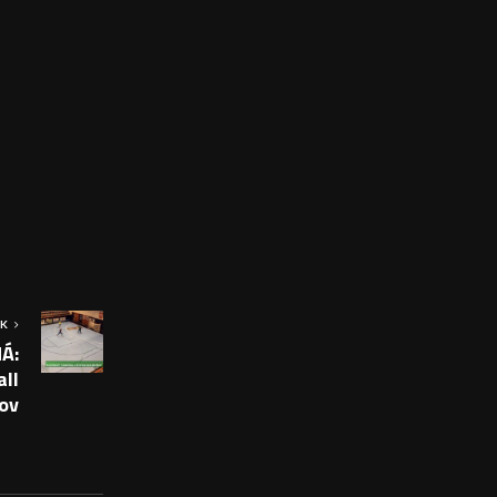
OK
Á:
all
ov