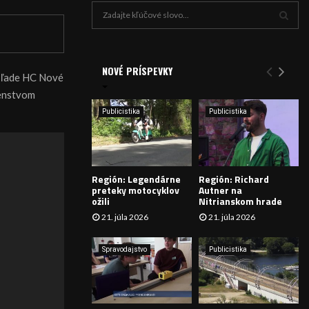
H
ľ
a
V
d
a
NOVÉ PRÍSPEVKY
Y
na ľade HC Nové
n
censtvom
i
H
e
Publicistika
Publicistika
:
Ľ
A
Región: Legendárne
Región: Richard
D
preteky motocyklov
Autner na
ožili
Nitrianskom hrade
Á
21. júla 2026
21. júla 2026
V
Spravodajstvo
Publicistika
A
N