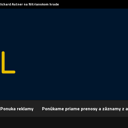
Richard Autner na Nitrianskom hrade
Ponuka reklamy
Ponúkame priame prenosy a záznamy z a
rchív
Šport
ŠPORT: HOKEJ-TL: Tipsport liga
 HOKEJ-TL: Tipsport liga