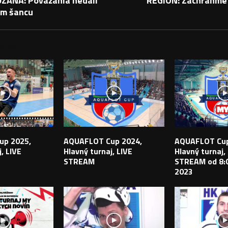
ZANÁ: Považania nedali
REGIÓN: Zachráňme 
m šancu
PEVKY
up 2025,
AQUAFLOT Cup 2024,
AQUAFLOT Cup
, LIVE
Hlavný turnaj, LIVE
Hlavný turnaj,
STREAM
STREAM od 8:0
2023