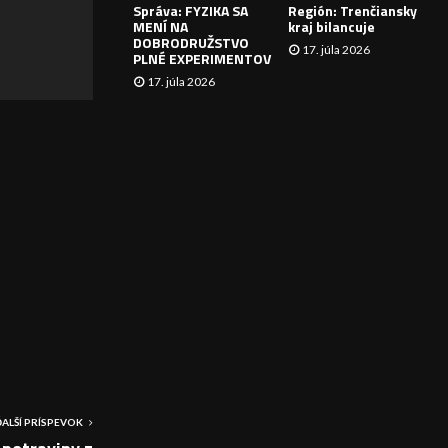
Správa: FYZIKA SA
Región: Trenčiansky
I
MENÍ NA
kraj bilancuje
DOBRODRUŽSTVO
17. júla 2026
E
PLNÉ EXPERIMENTOV
17. júla 2026
ĎALŠÍ PRÍSPEVOK