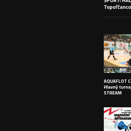
ŠPORT: HÁD
Topoľčanco
PODOBNÉ PRÍS
AQUAFLOT C
Hlavný turnaj
STREAM