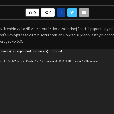
0
0
y Trenčín zvíťazili v stretnutí 5. kola základnej časti Tipsport ligy 
reťali dvojzápasovú minisériu prehier. Poprad si pred vlastným obe
ou vysoko 5:0.
ormat(s) not supported or source(s) not found
ru: http://cetv2.ddns.net/archiv/%c5%a1port/sport_190923-01_Tipsport%20liga.mp4?_=1