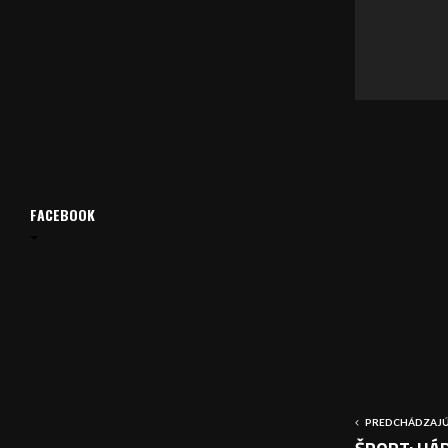
á
v
a
č
FACEBOOK
PREDCHÁDZAJÚ