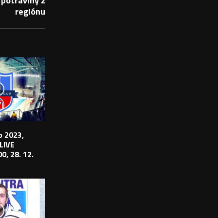
potraviny z
regiónu
 2023,
 LIVE
0, 28. 12.