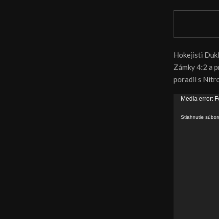
Hokejisti Dukl
Zámky 4:2 a p
poradil s Nitr
V
Media error: F
i
Stiahnutie súbo
d
e
o
p
r
e
h
r