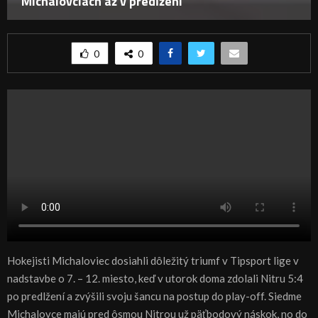
Michalovciach až v predĺžení
0
0
Hokejisti Michaloviec dosiahli dôležitý triumf v Tipsport lige v
nadstavbe o 7. – 12. miesto, keď v utorok doma zdolali Nitru 5:4
po predlžení a zvýšili svoju šancu na postup do play-off. Siedme
Michalovce majú pred ôsmou Nitrou už päťbodový náskok, no do