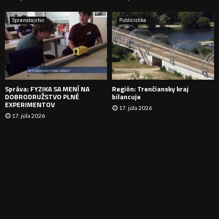
A
Spravodajstvo
Publicistika
N
I
E
Správa: FYZIKA SA MENÍ NA
Región: Trenčiansky kraj
DOBRODRUŽSTVO PLNÉ
bilancuje
EXPERIMENTOV
17. júla 2026
17. júla 2026