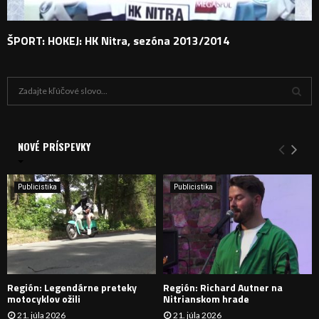
ŠPORT: HOKEJ: HK Nitra, sezóna 2013/2014
H
ľ
a
V
d
a
NOVÉ PRÍSPEVKY
Y
n
i
H
e
Publicistika
Publicistika
:
Ľ
A
D
Región: Legendárne preteky
Región: Richard Autner na
Á
motocyklov ožili
Nitrianskom hrade
21. júla 2026
21. júla 2026
V