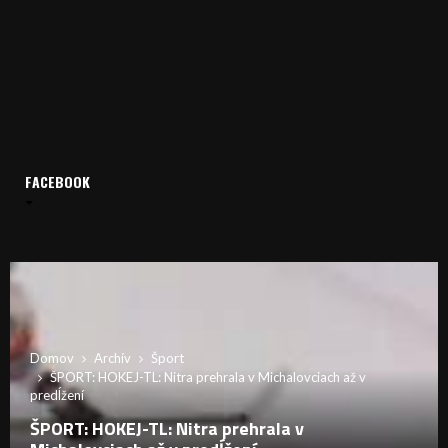
FACEBOOK
Domov
Archív
Šport
ŠPORT: HOKEJ-TL: Nitra prehrala v Michalovciach až v
predĺžení
ŠPORT: HOKEJ-TL: Nitra prehrala v