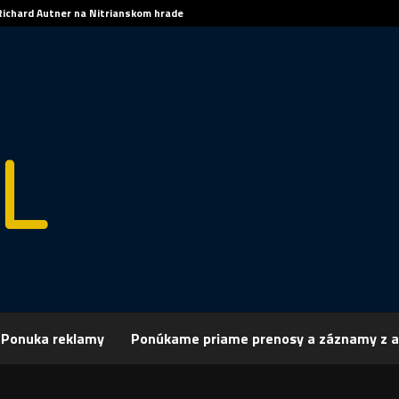
Richard Autner na Nitrianskom hrade
Ponuka reklamy
Ponúkame priame prenosy a záznamy z a