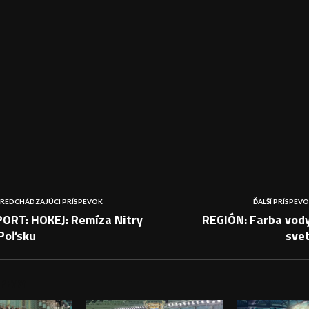
REDCHÁDZAJÚCI PRÍSPEVOK
ĎALŠÍ PRÍSPEV
PORT: HOKEJ: Remíza Nitry
REGIÓN: Farba vody
 Poľsku
svet
PEVKY