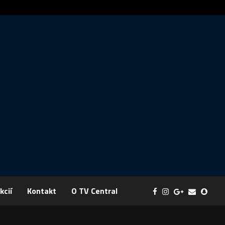
Správa: FYZIKA SA MENÍ NA DOBRODRUŽSTVO PLNÉ EXPERI
kcií
Kontakt
O TV Central