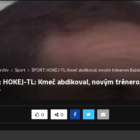
rchív
Šport
ŠPORT: HOKEJ-TL: Kmeč abdikoval, novým trénerom Bažá
 HOKEJ-TL: Kmeč abdikoval, novým tréner
y
0
0