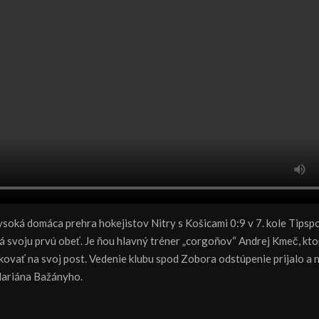
soká domáca prehra hokejistov Nitry s Košicami 0:9 v 7. kole Tipspo
svoju prvú obeť. Je ňou hlavný tréner „corgoňov“ Andrej Kmeč, kto
kovať na svoj post. Vedenie klubu spod Zobora odstúpenie prijalo a 
ariána Bažányho.