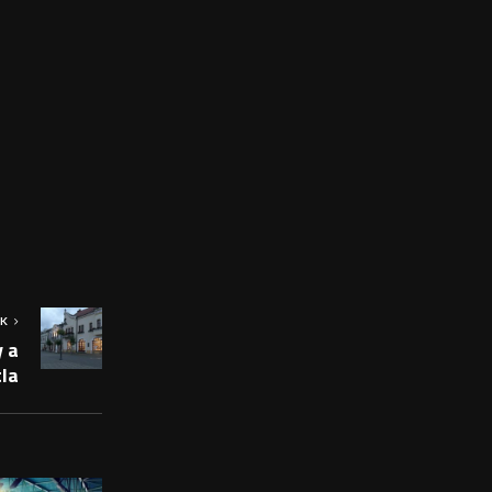
OK
 a
la