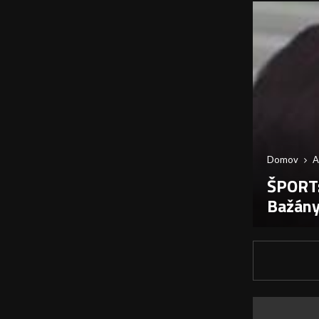
Domov
A
ŠPORT:
Bažán