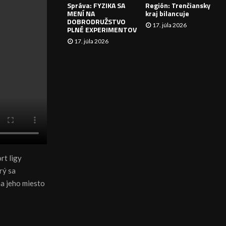
Správa: FYZIKA SA
Región: Trenčiansky
I
MENÍ NA
kraj bilancuje
DOBRODRUŽSTVO
17. júla 2026
E
PLNÉ EXPERIMENTOV
17. júla 2026
rt ligy
rý sa
na jeho miesto