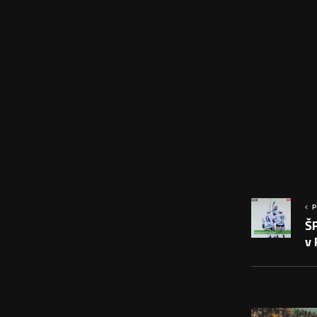
P
Š
v
PODOBNÉ PRÍS