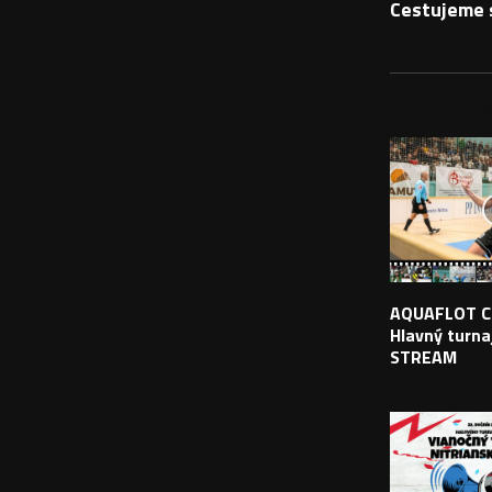
Cestujeme 
PODOBNÉ PRÍS
AQUAFLOT C
Hlavný turnaj
STREAM