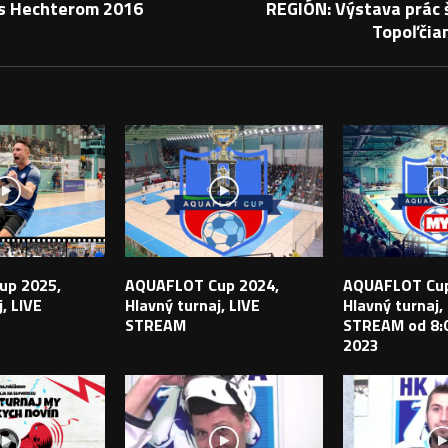
s Hechterom 2016
REGIÓN: Výstava prác 
Topoľčian
PEVKY
up 2025,
AQUAFLOT Cup 2024,
AQUAFLOT Cup
, LIVE
Hlavný turnaj, LIVE
Hlavný turnaj,
STREAM
STREAM od 8:0
2023