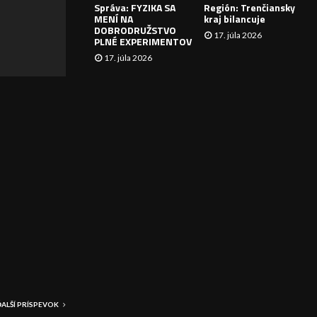
Správa: FYZIKA SA
Región: Trenčiansky
I
MENÍ NA
kraj bilancuje
DOBRODRUŽSTVO
17. júla 2026
E
PLNÉ EXPERIMENTOV
17. júla 2026
ĎALŠÍ PRÍSPEVOK