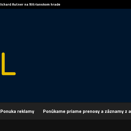
Richard Autner na Nitrianskom hrade
Ponuka reklamy
Ponúkame priame prenosy a záznamy z a
rchív
Šport
ŠPORT, HOKEJ – Nitrania tesne zvíťazili v Piešťanoch
 HOKEJ – Nitrania tesne zvíťazili v Piešťan