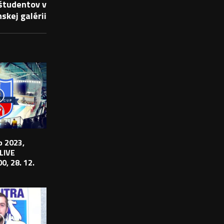
študentov v
skej galérii
 2023,
 LIVE
0, 28. 12.