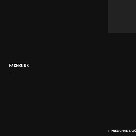
á
v
a
č
FACEBOOK
PREDCHÁDZAJÚ