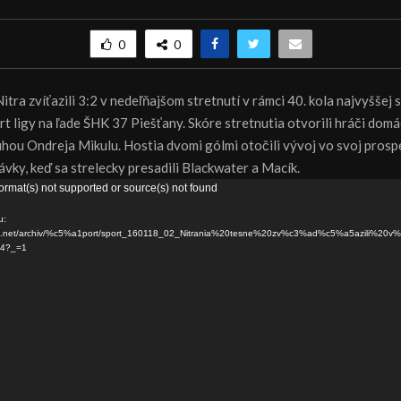
0
0
itra zvíťazili 3:2 v nedeľňajšom stretnutí v rámci 40. kola najvyššej 
rt ligy na ľade ŠHK 37 Piešťany. Skóre stretnutia otvorili hráči do
luhou Ondreja Mikulu. Hostia dvomi gólmi otočili vývoj vo svoj prosp
vky, keď sa strelecky presadili Blackwater a Macík.
ormat(s) not supported or source(s) not found
u:
dns.net/archiv/%c5%a1port/sport_160118_02_Nitrania%20tesne%20zv%c3%ad%c5%a5azili%2
4?_=1