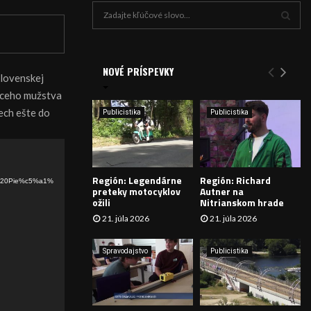
H
ľ
a
V
d
a
NOVÉ PRÍSPEVKY
Y
slovenskej
n
máceho mužstva
i
H
e
ech ešte do
Publicistika
Publicistika
:
Ľ
A
Región: Legendárne
Región: Richard
D
0v%20Pie%c5%a1%
preteky motocyklov
Autner na
ožili
Nitrianskom hrade
Á
21. júla 2026
21. júla 2026
V
Spravodajstvo
Publicistika
A
N