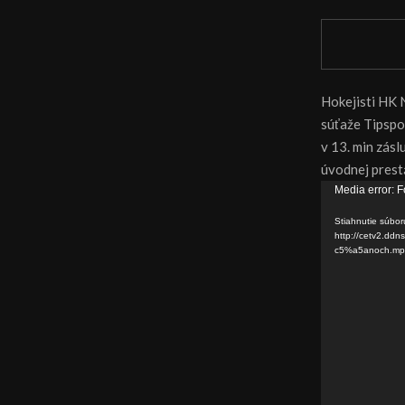
Hokejisti HK N
súťaže Tipspo
v 13. min zás
úvodnej prestá
V
Media error: F
i
Stiahnutie súbor
d
http://cetv2.d
c5%a5anoch.mp
e
o
p
r
e
h
r