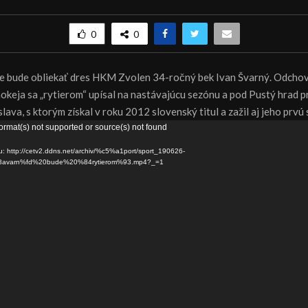
0
0
e bude obliekať dres HKM Zvolen 34-ročný bek Ivan Švarný. Odcho
hokeja sa „rytierom“ upísal na nastávajúcu sezónu a pod Pustý hrad p
lava, s ktorým získal v roku 2012 slovenský titul a zažil aj jeho prv
ormat(s) not supported or source(s) not found
u: http://cetv2.ddns.net/archiv/%c5%a1port/sport_190626-
8avarn%fd%20bude%20%84rytierom%93.mp4?_=1