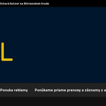
Richard Autner na Nitrianskom hrade
Ponuka reklamy
Ponúkame priame prenosy a záznamy z a
rchív
Šport
ŠPORT: HOKEJ: Nitran Švarný bude „rytierom“
 HOKEJ: Nitran Švarný bude „rytierom“