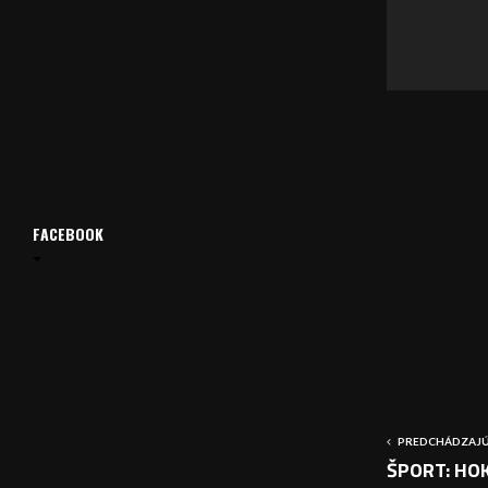
v
a
č
FACEBOOK
PREDCHÁDZAJÚ
ŠPORT: HOK