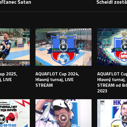
oľčanec Šatan
Scheidl zostá
PEVKY
up 2025,
AQUAFLOT Cup 2024,
AQUAFLOT Cup
, LIVE
Hlavný turnaj, LIVE
Hlavný turnaj,
STREAM
STREAM od 8:0
2023