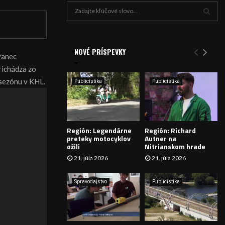
H
ľ
a
V
d
a
NOVÉ PRÍSPEVKY
Y
vanec
n
richádza zo
i
H
e
ú sezónu v KHL.
Publicistika
Publicistika
:
Ľ
A
Región: Legendárne
Región: Richard
D
preteky motocyklov
Autner na
ožili
Nitrianskom hrade
Á
21. júla 2026
21. júla 2026
V
Spravodajstvo
Publicistika
A
N