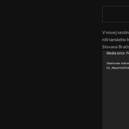
V novej sezón
nitrianskeho 
Slovana Bratis
V
Media error: F
i
Stiahnutie súbor
d
02_Nitran%20%
e
o
p
r
e
h
r
á