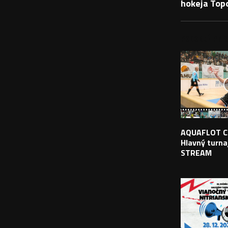
hokeja Top
PODOBNÉ PRÍS
AQUAFLOT C
Hlavný turnaj
STREAM