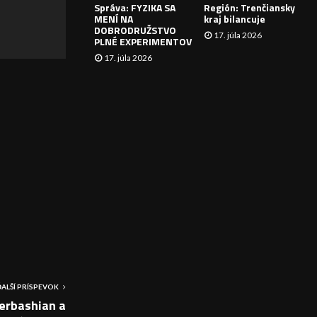
Správa: FYZIKA SA
Región: Trenčiansky
I
MENÍ NA
kraj bilancuje
DOBRODRUŽSTVO
17. júla 2026
E
PLNÉ EXPERIMENTOV
17. júla 2026
ĎALŠÍ PRÍSPEVOK
erbashian a