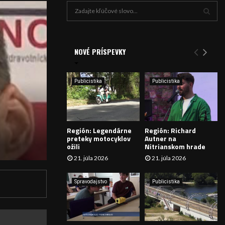
H
ľ
a
V
d
a
NOVÉ PRÍSPEVKY
Y
n
i
H
e
Publicistika
Publicistika
:
Ľ
A
Región: Legendárne
Región: Richard
D
preteky motocyklov
Autner na
ožili
Nitrianskom hrade
Á
21. júla 2026
21. júla 2026
V
Spravodajstvo
Publicistika
A
N