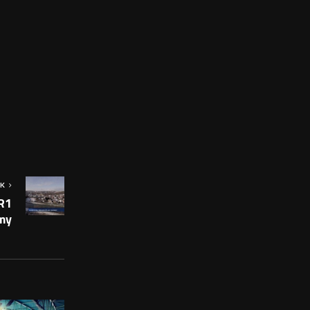
OK
R1
my