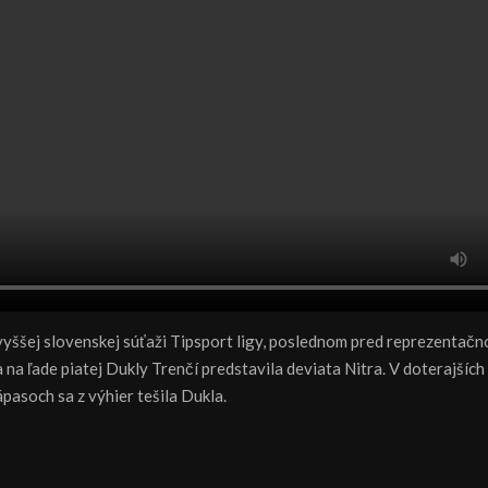
jvyššej slovenskej súťaži Tipsport ligy, poslednom pred reprezentačn
 na ľade piatej Dukly Trenčí predstavila deviata Nitra. V doterajšíc
pasoch sa z výhier tešila Dukla.