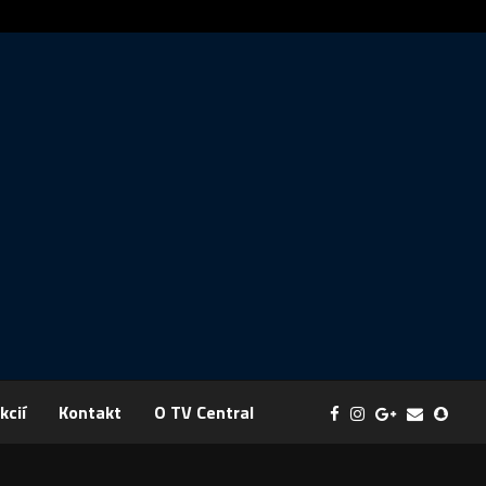
Správa: FYZIKA SA MENÍ NA DOBRODRUŽSTVO PLNÉ EXPERI
kcií
Kontakt
O TV Central