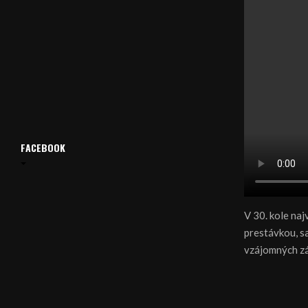
FACEBOOK
V 30. kole na
prestávkou, sa
vzájomných zá