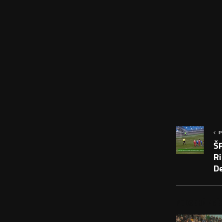
P
Š
R
D
PODOBNÉ PRÍS