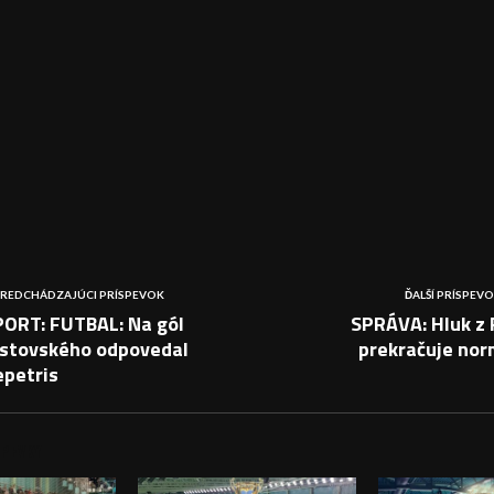
REDCHÁDZAJÚCI PRÍSPEVOK
ĎALŠÍ PRÍSPEV
PORT: FUTBAL: Na gól
SPRÁVA: Hluk z 
istovského odpovedal
prekračuje nor
epetris
PEVKY