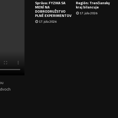
Správa: FYZIKA SA
Región: Trenčiansky
I
MENÍ NA
kraj bilancuje
DOBRODRUŽSTVO
17. júla 2026
E
PLNÉ EXPERIMENTOV
17. júla 2026
ou
h dvoch