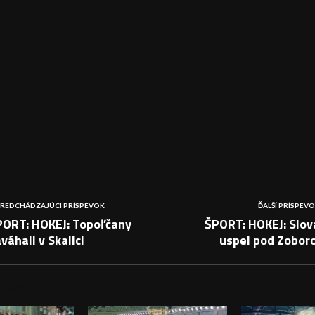
REDCHÁDZAJÚCI PRÍSPEVOK
ĎALŠÍ PRÍSPEV
PORT: HOKEJ: Topoľčany
ŠPORT: HOKEJ: Slov
váhali v Skalici
uspel pod Zobor
PEVKY