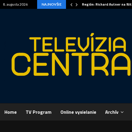
Región: Richard Autner na Ni
8. augusta 2026
NAJNOVŠIE
Home
TV Program
Online vysielanie
Archív