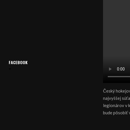
FACEBOOK
Český hokejov
najvyššej súť
legionárov v k
bude pôsobiť 