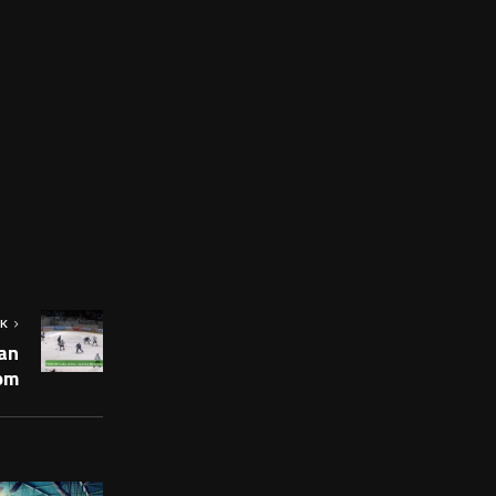
OK
an
om