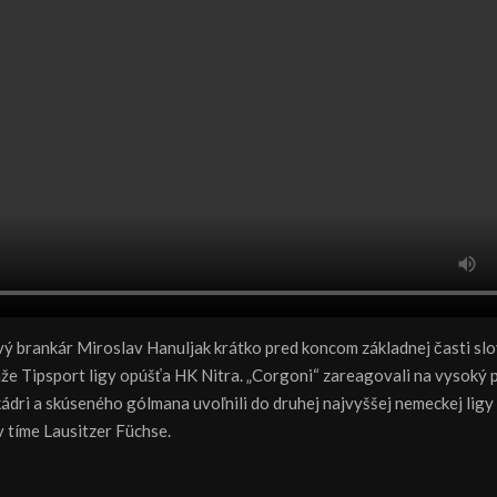
ý brankár Miroslav Hanuljak krátko pred koncom základnej časti sl
aže Tipsport ligy opúšťa HK Nitra. „Corgoni“ zareagovali na vysoký 
ádri a skúseného gólmana uvoľnili do druhej najvyššej nemeckej ligy
v tíme Lausitzer Füchse.