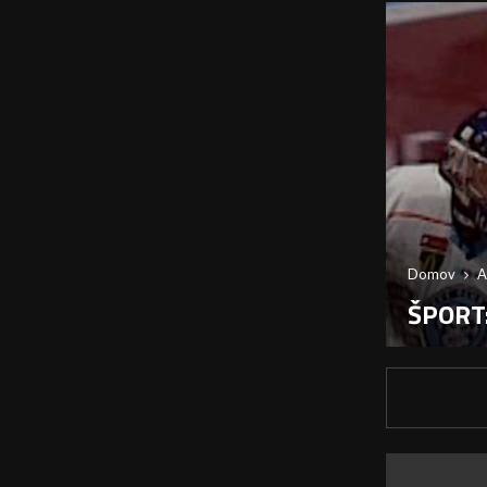
Domov
A
ŠPORT: