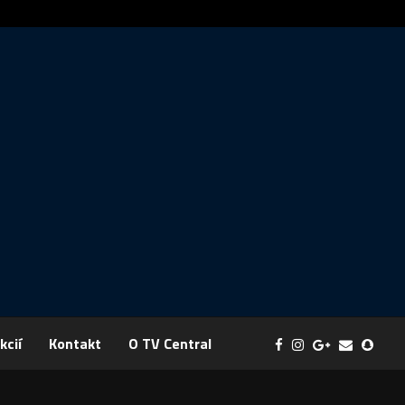
ráva: FYZIKA SA MENÍ NA DOBRODRUŽSTVO PLNÉ EXPERIMENTOV
kcií
Kontakt
O TV Central