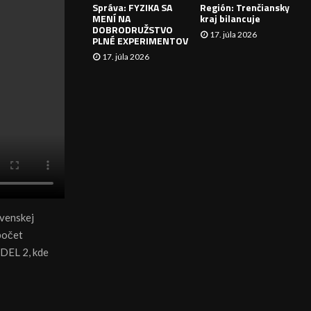
Správa: FYZIKA SA
Región: Trenčiansky
I
MENÍ NA
kraj bilancuje
DOBRODRUŽSTVO
17. júla 2026
E
PLNÉ EXPERIMENTOV
17. júla 2026
ovenskej
počet
 DEL 2, kde