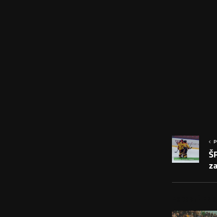
P
Š
za
PODOBNÉ PRÍS