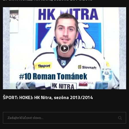
ŠPORT: HOKEJ: HK Nitra, sezóna 2013/2014
H
ľ
a