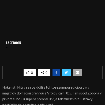
Domov
Archív
Šport
FACEBOOK
ŠPORT, HOKEJ – Nitra sa rozlúčila s Ligou majstrov
ŠPORT, HOKEJ – Nitra sa rozlúčila s Ligou
majstrov
0
0
Hokejisti Nitry sa rozlúčili s tohtosezónnou edíciou Ligy
majstrov domácou prehrou s Vítkovicami 0:5. Tím spod Zobora v
prvom súboji u súpera prehral 0:7, a tak mužstvo z Ostravy
postúpilo do osemfinále play-off.