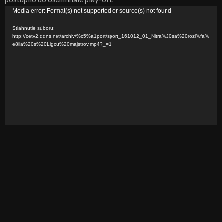
V
Media error: Format(s) not supported or source(s) not found
i
Stiahnutie súboru:
d
http://cetv2.ddns.net/archiv/%c5%a1port/sport_161012_01_Nitra%20sa%20rozl%fa%
e8ila%20s%20Ligou%20majstrov.mp4?_=1
e
o
p
r
e
h
r
á
v
a
č