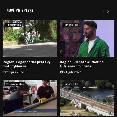
V
d
a
NOVÉ PRÍSPEVKY
Y
n
i
H
e
Publicistika
Publicistika
:
Ľ
A
D
Región: Legendárne preteky
Región: Richard Autner na
Á
motocyklov ožili
Nitrianskom hrade
21. júla 2026
21. júla 2026
V
A
Spravodajstvo
Publicistika
N
I
E