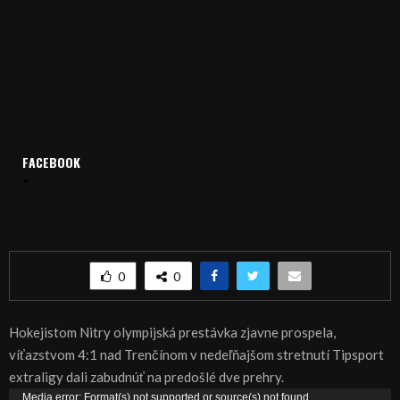
FACEBOOK
Domov
Archív
Šport
ŠPORT, HOKEJ – Nitra pohodlne zdolala Trenčín
ŠPORT, HOKEJ – Nitra pohodlne zdolala Trenčín
0
0
Hokejistom Nitry olympijská prestávka zjavne prospela,
víťazstvom 4:1 nad Trenčínom v nedeľňajšom stretnutí Tipsport
extraligy dali zabudnúť na predošlé dve prehry.
V
Media error: Format(s) not supported or source(s) not found