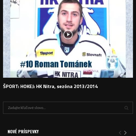
ŠPORT: HOKEJ: HK Nitra, sezóna 2013/2014
H
ľ
a
V
d
a
NOVÉ PRÍSPEVKY
Y