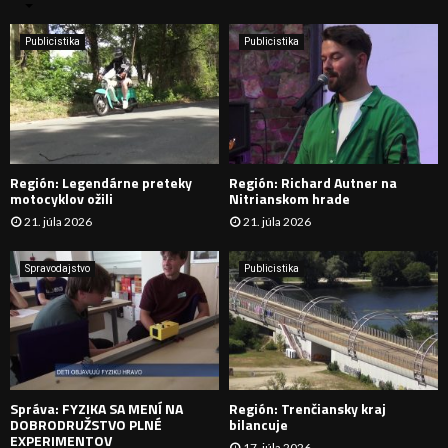
n
i
H
e
Publicistika
Publicistika
:
Ľ
A
D
Región: Legendárne preteky
Región: Richard Autner na
Á
motocyklov ožili
Nitrianskom hrade
21. júla 2026
21. júla 2026
V
A
Spravodajstvo
Publicistika
N
I
E
Správa: FYZIKA SA MENÍ NA
Región: Trenčiansky kraj
DOBRODRUŽSTVO PLNÉ
bilancuje
EXPERIMENTOV
17. júla 2026