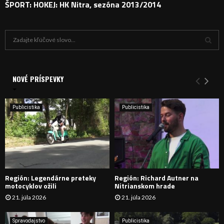
ŠPORT: HOKEJ: HK Nitra, sezóna 2013/2014
H
ľ
a
V
d
a
NOVÉ PRÍSPEVKY
Y
n
i
H
e
Publicistika
Publicistika
:
Ľ
A
D
Región: Legendárne preteky
Región: Richard Autner na
Á
motocyklov ožili
Nitrianskom hrade
21. júla 2026
21. júla 2026
V
A
Spravodajstvo
Publicistika