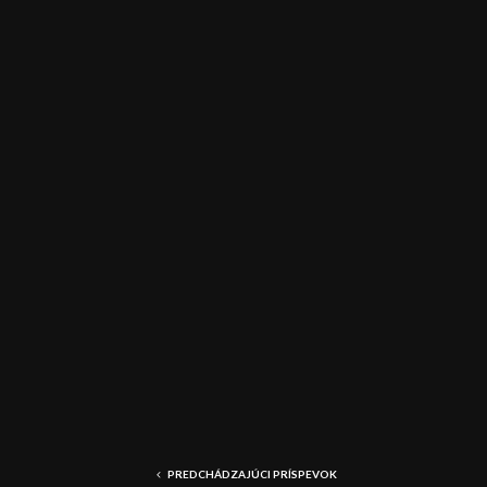
a
č
PREDCHÁDZAJÚCI PRÍSPEVOK