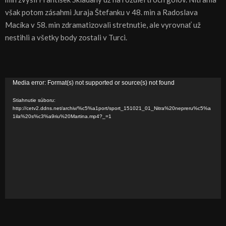
však potom zásahmi Juraja Štefanku v 48. min a Radoslava
Macíka v 58. min zdramatizovali stretnutie, ale vyrovnať už
nestihli a všetky body zostali v Turci.
V
Media error: Format(s) not supported or source(s) not found
i
Stiahnutie súboru:
d
http://cetv2.ddns.net/archiv/%c5%a1port/sport_151021_01_Nitra%20nepreru%c5%a
1ila%20s%c3%a9riu%20Martina.mp4?_=1
e
o
p
r
e
h
r
á
v