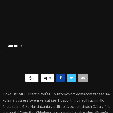
FACEBOOK
Domov
Archív
Šport
ŠPORT, HOKEJ: Nitra neprerušila sériu Martina
ŠPORT, HOKEJ: Nitra neprerušila sériu Martina
0
0
Hokejisti MHC Martin zvíťazili v utorkovom domácom zápase 14.
kola najvyššej slovenskej súťaže Tipsport ligy nad hráčmi HK
Nitra tesne 4:3. Martinčania viedli po dvoch tretinách 3:1 a v 44.
min zvýšil František Skladaný už na rozdiel troch gólov. Nitrania