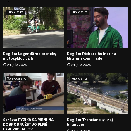
n
i
H
e
Publicistika
Publicistika
:
Ľ
A
D
Región: Legendárne preteky
Región: Richard Autner na
Á
motocyklov ožili
Nitrianskom hrade
21. júla 2026
21. júla 2026
V
A
Spravodajstvo
Publicistika
N
I
E
Správa: FYZIKA SA MENÍ NA
Región: Trenčiansky kraj
DOBRODRUŽSTVO PLNÉ
bilancuje
EXPERIMENTOV
17. júla 2026