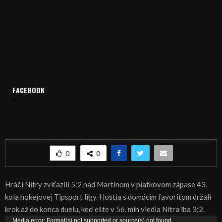
Domov
Archív
Šport
FACEBOOK
SPORT, HOKEJ – Nitra doma zvíťazila nad Martinom
SPORT, HOKEJ – Nitra doma zvíťazila nad
Martinom
0
0
Hráči Nitry zvíťazili 5:2 nad Martinom v piatkovom zápase 43.
kola hokejovej Tipsport ligy. Hostia s domácim favoritom držali
krok až do konca duelu, keď ešte v 56. min viedla Nitra iba 3:2.
V
Media error: Format(s) not supported or source(s) not found