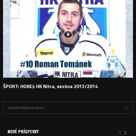
ŠPORT: HOKEJ: HK Nitra, sezóna 2013/2014
H
ľ
a
V
d
a
NOVÉ PRÍSPEVKY
Y