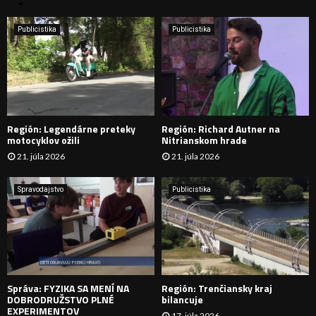
n
i
H
e
Publicistika
Publicistika
:
Ľ
A
D
Región: Legendárne preteky
Región: Richard Autner na
Á
motocyklov ožili
Nitrianskom hrade
21. júla 2026
21. júla 2026
V
A
Spravodajstvo
Publicistika
N
I
E
Správa: FYZIKA SA MENÍ NA
Región: Trenčiansky kraj
DOBRODRUŽSTVO PLNÉ
bilancuje
EXPERIMENTOV
17. júla 2026