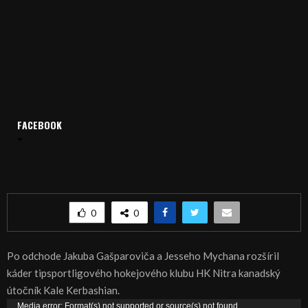
Domov
Archív
Šport
FACEBOOK
ŠPORT, HOKEJ: Nitra angažovala Kanaďana Kerbashiana
ŠPORT, HOKEJ: Nitra angažovala Kanaďana
Kerbashiana
0
0
Po odchode Jakuba Gašparoviča a Jesseho Mychana rozšíril
káder tipsportligového hokejového klubu HK Nitra kanadský
útočník Kale Kerbashian.
V
Media error: Format(s) not supported or source(s) not found