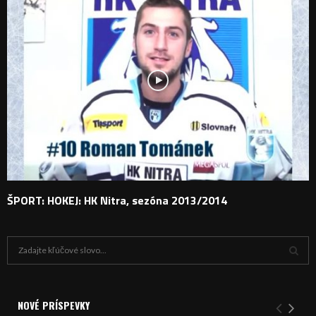
ŠPORT: HOKEJ: HK Nitra, sezóna 2013/2014
H
ľ
a
V
d
a
NOVÉ PRÍSPEVKY
Y