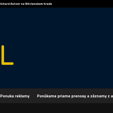
Richard Autner na Nitrianskom hrade
Ponuka reklamy
Ponúkame priame prenosy a záznamy z a