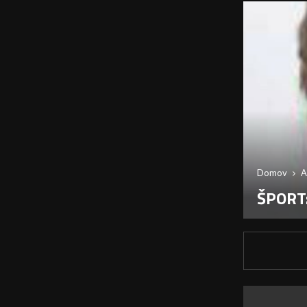
Domov
A
ŠPORT: