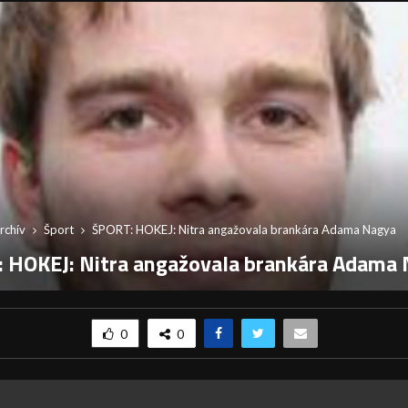
rchív
Šport
ŠPORT: HOKEJ: Nitra angažovala brankára Adama Nagya
 HOKEJ: Nitra angažovala brankára Adama
0
0