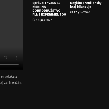
Správa: FYZIKA SA
Región: Trenčiansky
I
MENÍ NA
kraj bilancuje
DOBRODRUŽSTVO
17. júla 2026
E
PLNÉ EXPERIMENTOV
17. júla 2026
e rodáka z
aj za Trenčín,