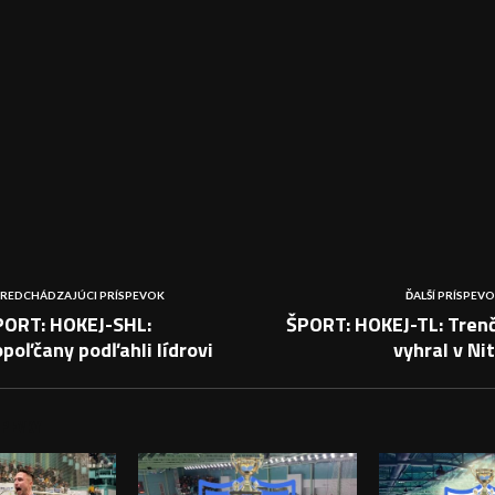
REDCHÁDZAJÚCI PRÍSPEVOK
ĎALŠÍ PRÍSPEV
PORT: HOKEJ-SHL:
ŠPORT: HOKEJ-TL: Trenč
poľčany podľahli lídrovi
vyhral v Ni
PEVKY