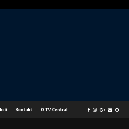
Správa: FYZIKA SA MENÍ NA DOBRODRUŽSTVO PLNÉ EXPERI
kcií
Kontakt
O TV Central