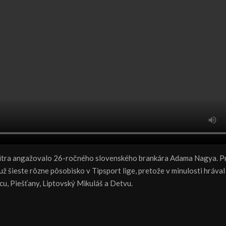
itra angažovalo 26-ročného slovenského brankára Adama Nagya. Pr
už šieste rôzne pôsobisko v Tipsport lige, pretože v minulosti hrával 
cu, Piešťany, Liptovský Mikuláš a Detvu.