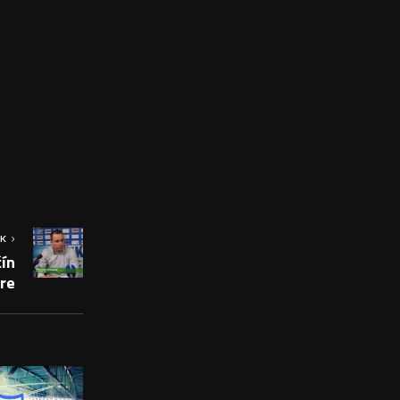
OK
ín
tre