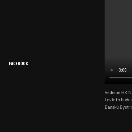
FACEBOOK
Vedenie HK N
Levíc to bude 
Banskú Bystri