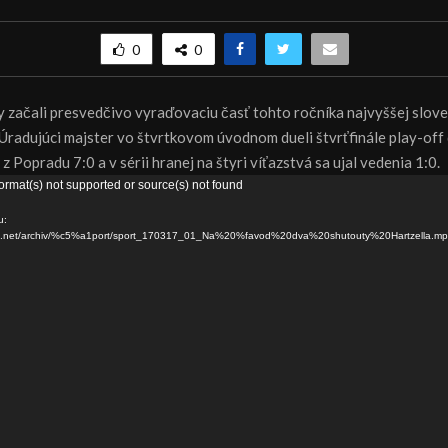
0
0
ry začali presvedčivo vyraďovaciu časť tohto ročníka najvyššej slov
 Úradujúci majster vo štvrtkovom úvodnom dueli štvrťfinále play-off
z Popradu 7:0 a v sérii hranej na štyri víťazstvá sa ujal vedenia 1:0.
ormat(s) not supported or source(s) not found
u:
dns.net/archiv/%c5%a1port/sport_170317_01_Na%20%favod%20dva%20shutouty%20Hartzella.m