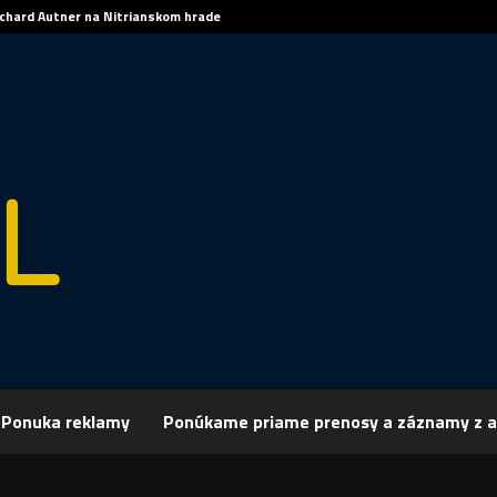
ichard Autner na Nitrianskom hrade
Ponuka reklamy
Ponúkame priame prenosy a záznamy z a
rchív
Šport
ŠPORT, HOKEJ – Na úvod dva shootouty Hartzella
 HOKEJ – Na úvod dva shootouty Hartzella