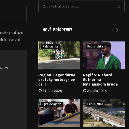
H
ľ
a
V
d
a
NOVÉ PRÍSPEVKY
Y
enskej súťaže
n
 deklasoval
i
H
e
Publicistika
Publicistika
:
Ľ
A
p4?_=1
Región: Legendárne
Región: Richard
D
preteky motocyklov
Autner na
ožili
Nitrianskom hrade
Á
21. júla 2026
21. júla 2026
V
Spravodajstvo
Publicistika
A
N