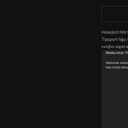
Hokejisti Nit
Tipsport ligy.
svojho súpera 
V
Media error: F
i
Stiahnutie súbor
d
http://cetv2.d
e
o
p
r
e
h
r
á