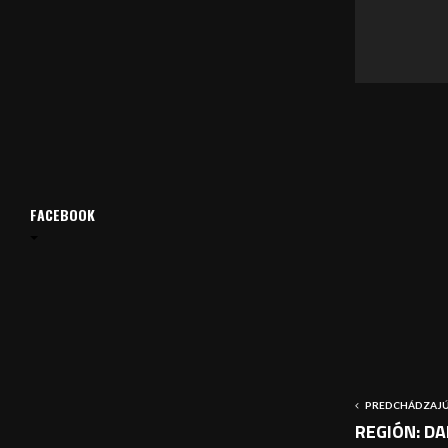
v
a
č
FACEBOOK
PREDCHÁDZAJÚ
REGIÓN: DAB