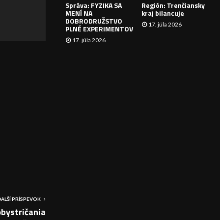
Správa: FYZIKA SA
Región: Trenčiansky
I
MENÍ NA
kraj bilancuje
DOBRODRUŽSTVO
17. júla 2026
E
PLNÉ EXPERIMENTOV
17. júla 2026
ĎALŠÍ PRÍSPEVOK
bystričania