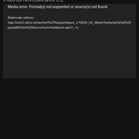
V
Media error: Format(s) not supported or source(s) not found
i
Stiahnutie súboru:
d
http://cetv2.ddns.net/archiv/%c5%a1port/sport_170206_02_Martin%e8ania%20si%20
poradili%20s%20Novoz%e1m%e8anmi.mp4?_=1
e
o
p
r
e
h
r
á
v
a
č