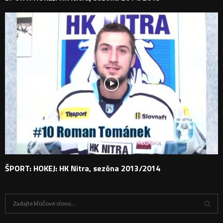
ŠPORT: HOKEJ: HK Nitra, sezóna 2013/2014
H
ľ
a