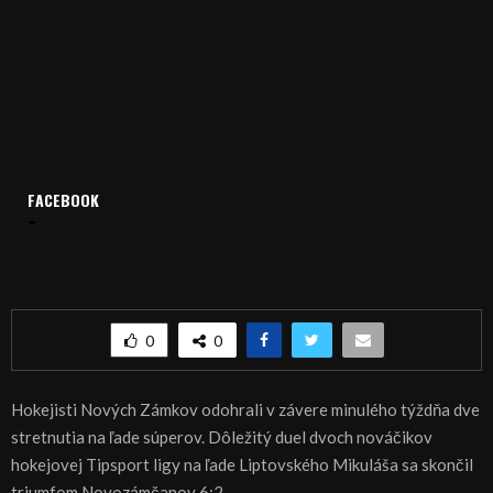
Domov
Archív
Šport
FACEBOOK
ŠPORT, HOKEJ – Martinčania si poradili s Novozámčanmi
ŠPORT, HOKEJ – Martinčania si poradili s
Novozámčanmi
0
0
Hokejisti Nových Zámkov odohrali v závere minulého týždňa dve
stretnutia na ľade súperov. Dôležitý duel dvoch nováčikov
hokejovej Tipsport ligy na ľade Liptovského Mikuláša sa skončil
triumfom Novozámčanov 6:2.