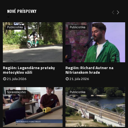
V
d
a
NOVÉ PRÍSPEVKY
Y
n
i
H
e
Publicistika
Publicistika
:
Ľ
A
D
Región: Legendárne preteky
Región: Richard Autner na
Á
motocyklov ožili
Nitrianskom hrade
21. júla 2026
21. júla 2026
V
A
Spravodajstvo
Publicistika
N
I
E