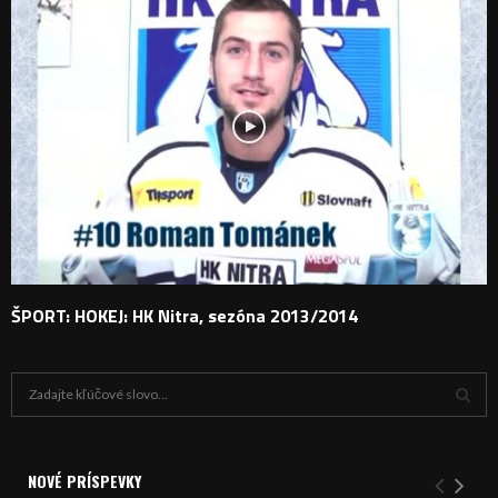
ŠPORT: HOKEJ: HK Nitra, sezóna 2013/2014
H
ľ
a
V
d
a
NOVÉ PRÍSPEVKY
Y