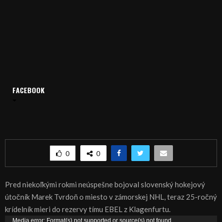
Domov
Archív
Šport
FACEBOOK
ŠPORT, HOKEJ: Marek Tvrdoň do rezervy Klagenfurtu
ŠPORT, HOKEJ: Marek Tvrdoň do rezervy
Klagenfurtu
0
0
Pred niekoľkými rokmi neúspešne bojoval slovenský hokejový
útočník Marek Tvrdoň o miesto v zámorskej NHL, teraz 25-ročný
krídelník mieri do rezervy tímu EBEL z Klagenfurtu.
V
Media error: Format(s) not supported or source(s) not found