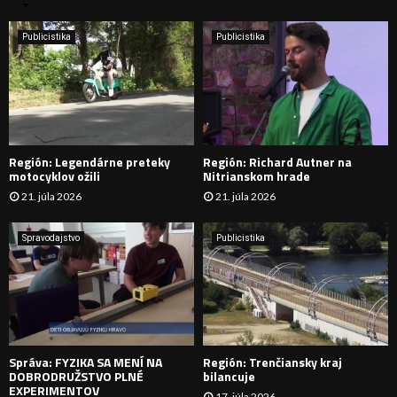
n
i
H
e
Publicistika
Publicistika
:
Ľ
A
D
Región: Legendárne preteky
Región: Richard Autner na
Á
motocyklov ožili
Nitrianskom hrade
21. júla 2026
21. júla 2026
V
A
Spravodajstvo
Publicistika
N
I
E
Správa: FYZIKA SA MENÍ NA
Región: Trenčiansky kraj
DOBRODRUŽSTVO PLNÉ
bilancuje
EXPERIMENTOV
17. júla 2026