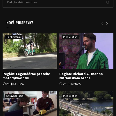
ľ
a
V
d
a
NOVÉ PRÍSPEVKY
Y
n
i
H
e
Publicistika
Publicistika
:
Ľ
A
D
Región: Legendárne preteky
Región: Richard Autner na
Á
motocyklov ožili
Nitrianskom hrade
21. júla 2026
21. júla 2026
V
A
Spravodajstvo
Publicistika
N