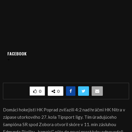
Domov
Archív
Šport
FACEBOOK
ŠPORT, HOKEJ – Majstrovská Nitra v Poprade naprázdno
ŠPORT, HOKEJ – Majstrovská Nitra v Poprade
naprázdno
0
0
Domáci hokejisti HK Poprad zvíťazili 4:2 nad hráčmi HK Nitra v
zápase utorkového 27. kola Tipsport ligy. Tím úradujúceho
šampióna SR spod Zobora otvoril skóre v 11. min zásluhou
Edmunda Piačku, „kamzíci“ ešte do prvej prestávky odpovedali