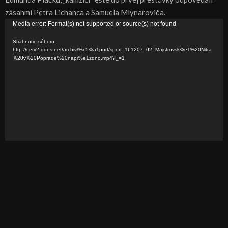
zásahmi Petra Lichanca a Samuela Mlynaroviča.
V
Media error: Format(s) not supported or source(s) not found
i
Stiahnutie súboru:
d
http://cetv2.ddns.net/archiv/%c5%a1port/sport_161207_02_Majstrovsk%e1%20Nitra
%20v%20Poprade%20napr%e1zdno.mp4?_=1
e
o
p
r
e
h
r
á
v
a
č