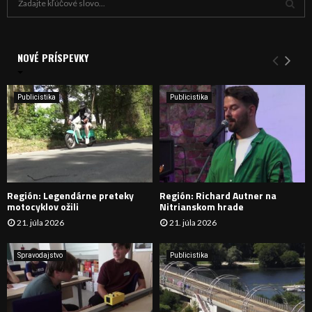
ľ
a
V
d
a
NOVÉ PRÍSPEVKY
Y
n
i
H
e
Publicistika
Publicistika
:
Ľ
A
D
Región: Legendárne preteky
Región: Richard Autner na
Á
motocyklov ožili
Nitrianskom hrade
21. júla 2026
21. júla 2026
V
A
Spravodajstvo
Publicistika
N
I