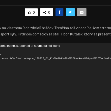
0
0
y na vlastnom ľade zdolali hráčov Trenčína 4:3 v nedeľňajšom stretnu
sport ligy. Hrdinom domácich sa stal Tibor Kutálek, ktorý sa prezen
ormat(s) not supported or source(s) not found
u:
dns.net/archiv/%c5%a1port/sport_170227_01_Kut%e1lek%20s%20hetrikom%20proti%20Tren%e