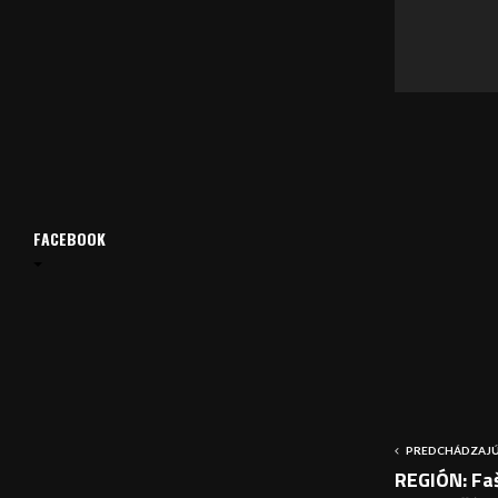
v
a
č
FACEBOOK
PREDCHÁDZAJÚ
REGIÓN: Fa