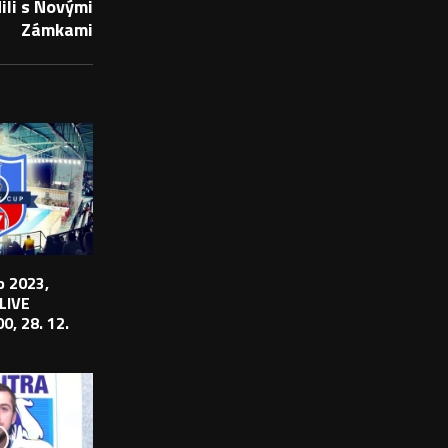
ili s Novými
Zámkami
 2023,
 LIVE
0, 28. 12.