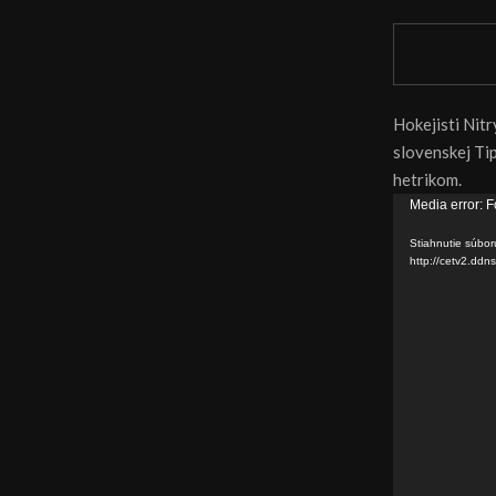
Hokejisti Nitr
slovenskej Tip
hetrikom.
V
Media error: F
i
Stiahnutie súbor
d
http://cetv2.d
e
o
p
r
e
h
r
á