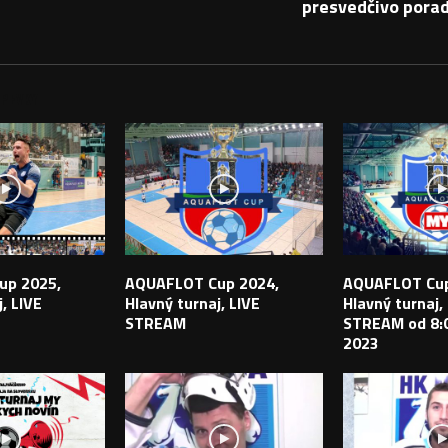
presvedčivo porad
PEVKY
up 2025,
AQUAFLOT Cup 2024,
AQUAFLOT Cup
, LIVE
Hlavný turnaj, LIVE
Hlavný turnaj,
STREAM
STREAM od 8:0
2023