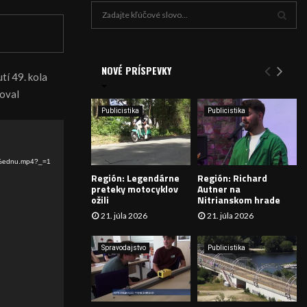
H
ľ
a
V
d
a
NOVÉ PRÍSPEVKY
Y
tí 49. kola
n
toval
i
H
e
Publicistika
Publicistika
:
Ľ
A
8%ednu.mp4?_=1
Región: Legendárne
Región: Richard
D
preteky motocyklov
Autner na
ožili
Nitrianskom hrade
Á
21. júla 2026
21. júla 2026
V
Spravodajstvo
Publicistika
A
N