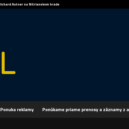
Richard Autner na Nitrianskom hrade
Ponuka reklamy
Ponúkame priame prenosy a záznamy z a
rchív
Šport
ŠPORT, HOKEJ – Kutálek s hetrikom proti Trenčínu
 HOKEJ – Kutálek s hetrikom proti Trenčínu