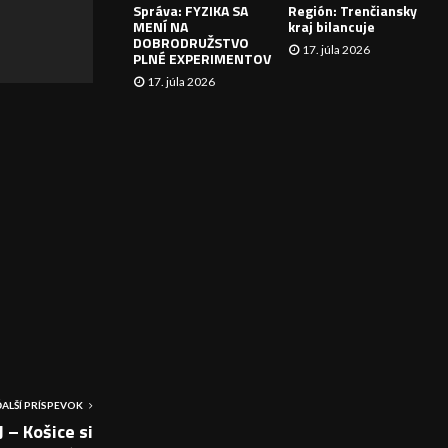
Správa: FYZIKA SA
Región: Trenčiansky
I
MENÍ NA
kraj bilancuje
DOBRODRUŽSTVO
17. júla 2026
E
PLNÉ EXPERIMENTOV
17. júla 2026
ĎALŠÍ PRÍSPEVOK
 – Košice si