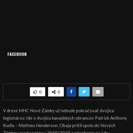
Domov
Archív
Šport
FACEBOOK
ŠPORT: HOKEJ: Kanaďania opustili Nové Zámky, prišiel Dlugoš
ŠPORT: HOKEJ: Kanaďania opustili Nové Zámky,
prišiel Dlugoš
0
0
V drese MHC Nové Zámky už nebude pokračovať dvojica
legionárov. Ide o dvojicu kanadských obrancov Patrick Anthony
Kudla – Mathieu Henderson. Obaja prišli spolu do Nových
Zámkov pred sezónou 2018/2019 a pôsobenie na juhu