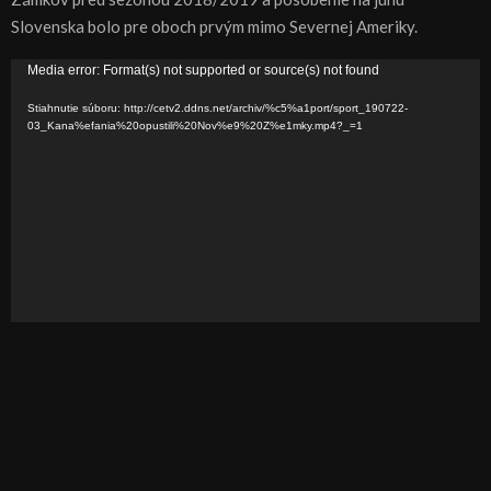
Slovenska bolo pre oboch prvým mimo Severnej Ameriky.
V
Media error: Format(s) not supported or source(s) not found
i
Stiahnutie súboru: http://cetv2.ddns.net/archiv/%c5%a1port/sport_190722-
d
03_Kana%efania%20opustili%20Nov%e9%20Z%e1mky.mp4?_=1
e
o
p
r
e
h
r
á
v
a
č