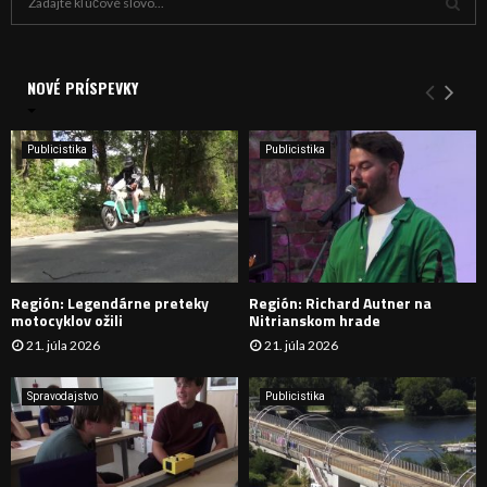
ľ
a
V
d
a
NOVÉ PRÍSPEVKY
Y
n
i
H
e
Publicistika
Publicistika
:
Ľ
A
D
Región: Legendárne preteky
Región: Richard Autner na
Á
motocyklov ožili
Nitrianskom hrade
21. júla 2026
21. júla 2026
V
A
Spravodajstvo
Publicistika
N
I