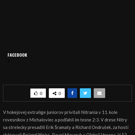
FACEBOOK
Domov
Archív
Šport
ŠPORT, HOKEJ: Juniori Nitry tentokrát bez výhry
ŠPORT, HOKEJ: Juniori Nitry tentokrát bez výhry
0
0
V hokejovej extralige juniorov privítali Nitrania v 11. kole
rovesníkov z Michaloviec a podľahli im tesne 2:3. V drese Nitry
sa strelecky presadili Erik Šramaty a Richard Ondrušek, za hostí
skórovali Roland Weiss, Pavol Masaryk a Oleksii Vorona. V 12.