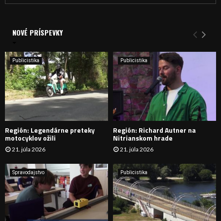
a
V
d
a
NOVÉ PRÍSPEVKY
Y
n
i
H
e
Publicistika
Publicistika
:
Ľ
A
D
Región: Legendárne preteky
Región: Richard Autner na
Á
motocyklov ožili
Nitrianskom hrade
21. júla 2026
21. júla 2026
V
A
Spravodajstvo
Publicistika
N
I