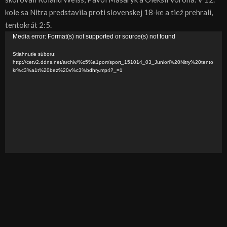
kole sa Nitra predstavila proti slovenskej 18-ke a tiež prehrali,
tentokrát 2:5.
V
Media error: Format(s) not supported or source(s) not found
i
Stiahnutie súboru:
d
http://cetv2.ddns.net/archiv/%c5%a1port/sport_151014_03_Juniori%20Nitry%20tento
kr%c3%a1t%20bez%20v%c3%bdhry.mp4?_=1
e
o
p
r
e
h
r
á
v
a
č