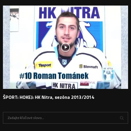
ŠPORT: HOKEJ: HK Nitra, sezóna 2013/2014
H
ľ
a
V