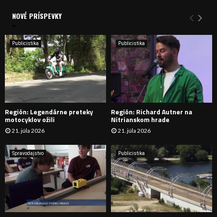
d
a
NOVÉ PRÍSPEVKY
Y
n
i
H
e
Publicistika
Publicistika
:
Ľ
A
D
Región: Legendárne preteky
Región: Richard Autner na
Á
motocyklov ožili
Nitrianskom hrade
21. júla 2026
21. júla 2026
V
A
Spravodajstvo
Publicistika
N
I
E