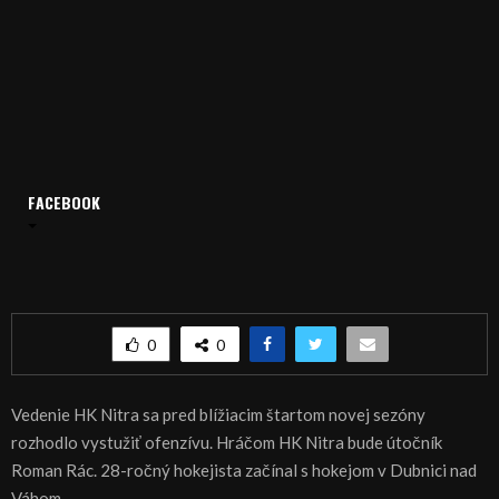
Domov
Archív
Šport
FACEBOOK
ŠPORT: HOKEJ: Hráčom HK Nitra útočník Roman Rác
ŠPORT: HOKEJ: Hráčom HK Nitra útočník Roman
Rác
0
0
Vedenie HK Nitra sa pred blížiacim štartom novej sezóny
rozhodlo vystužiť ofenzívu. Hráčom HK Nitra bude útočník
Roman Rác. 28-ročný hokejista začínal s hokejom v Dubnici nad
Váhom.