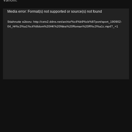
V
Media error: Format(s) not supported or source(s) not found
i
Stiahnutie súboru: http://cetv2.ddns.net/archiv/%c4%b9%cb%87port/sport_190902-
d
04_Hr%c3%a1%c4%8dom%20HK%20Nitra%20Roman%20R%c3%a1c.mp4?_=1
e
o
p
r
e
h
r
á
v
a
č